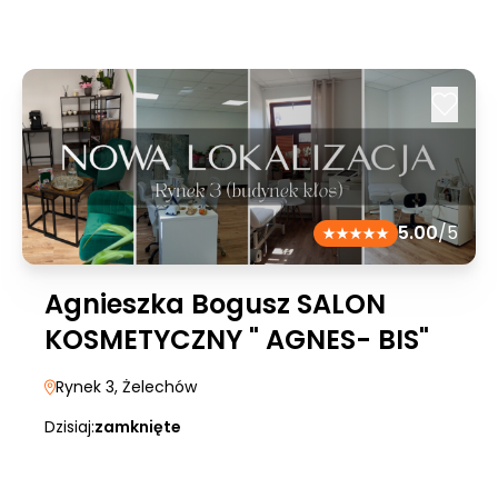
5.00
/5
Agnieszka Bogusz SALON
KOSMETYCZNY " AGNES- BIS"
Rynek 3
, Żelechów
Dzisiaj:
zamknięte