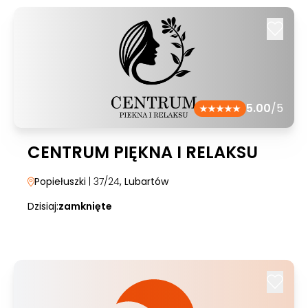
5.00
/5
CENTRUM PIĘKNA I RELAKSU
Popiełuszki
| 37/24
, Lubartów
Dzisiaj:
zamknięte