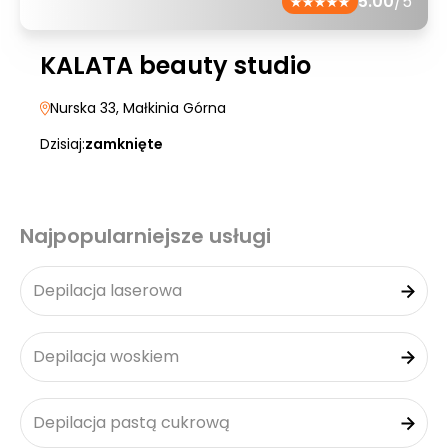
5.00
/5
KALATA beauty studio
Nurska 33
, Małkinia Górna
Dzisiaj:
zamknięte
Najpopularniejsze usługi
Depilacja laserowa
Depilacja woskiem
Depilacja pastą cukrową