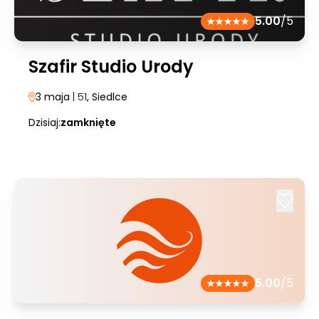
5.00
/5
Szafir Studio Urody
3 maja
| 51
, Siedlce
Dzisiaj:
zamknięte
5.00
/5