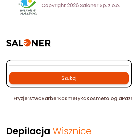
Copyright 2026 Saloner Sp. z o.o.
Szukaj
Fryzjerstwo
Barber
Kosmetyka
Kosmetologia
Pazno
Depilacja
Wisznice