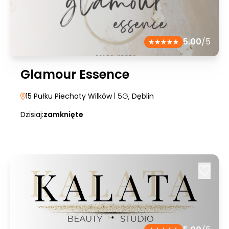
5.00
/5
Glamour Essence
15 Pułku Piechoty Wilków
| 5G
, Dęblin
Dzisiaj:
zamknięte