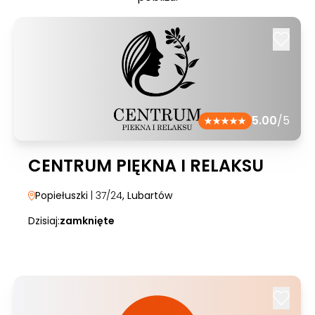
5.00
/5
CENTRUM PIĘKNA I RELAKSU
Popiełuszki
| 37/24
, Lubartów
Dzisiaj:
zamknięte