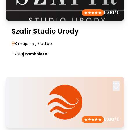
5.00
/5
Szafir Studio Urody
3 maja
| 51
, Siedlce
Dzisiaj:
zamknięte
5.00
/5