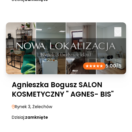
5.00
/5
Agnieszka Bogusz SALON
KOSMETYCZNY " AGNES- BIS"
Rynek 3
, Żelechów
Dzisiaj:
zamknięte