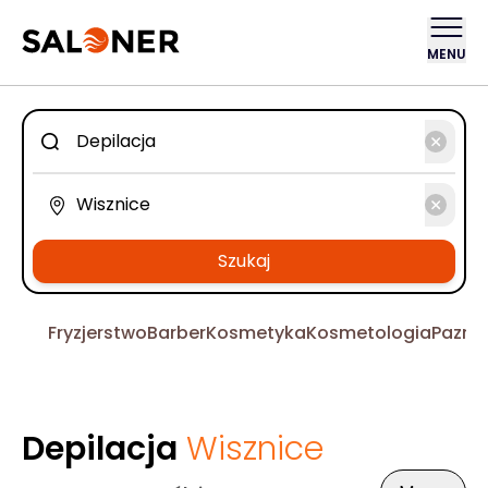
MENU
Szukaj
Fryzjerstwo
Barber
Kosmetyka
Kosmetologia
Pazno
Depilacja
Wisznice