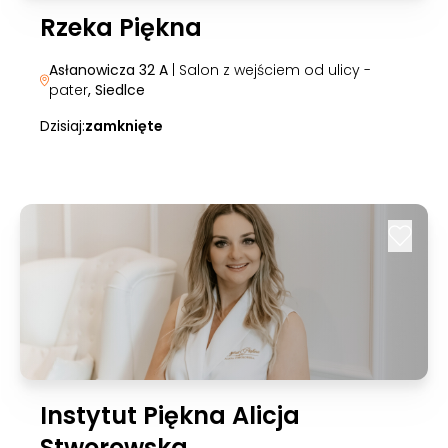
Rzeka Piękna
Asłanowicza 32 A
| Salon z wejściem od ulicy -
pater
, Siedlce
Dzisiaj:
zamknięte
Instytut Piękna Alicja
Stworowska