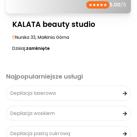
5.00
/5
KALATA beauty studio
Nurska 33
, Małkinia Górna
Dzisiaj:
zamknięte
Najpopularniejsze usługi
Depilacja laserowa
Depilacja woskiem
Depilacja pastą cukrową