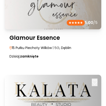
5.00
/5
Glamour Essence
15 Pułku Piechoty Wilków
| 5G
, Dęblin
Dzisiaj:
zamknięte