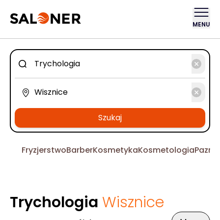
MENU
Szukaj
Fryzjerstwo
Barber
Kosmetyka
Kosmetologia
Pazno
Trychologia
Wisznice