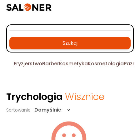
Szukaj
Fryzjerstwo
Barber
Kosmetyka
Kosmetologia
Pazno
Trychologia
Wisznice
Domyślnie
Sortowanie