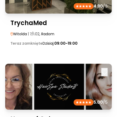
4.90
/5
TrychaMed
Witolda
| 7/1.02
, Radom
Teraz zamknięte
Dzisiaj:
09:00-19:00
5.00
/5