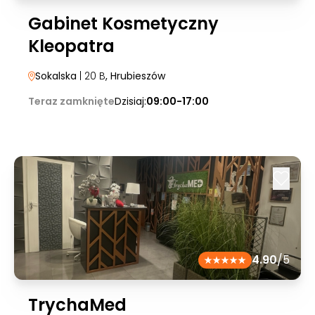
Gabinet Kosmetyczny
Kleopatra
Sokalska
| 20 B
, Hrubieszów
Teraz zamknięte
Dzisiaj:
09:00-17:00
4.90
/5
TrychaMed