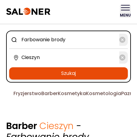
MENU
Szukaj
Fryzjerstwo
Barber
Kosmetyka
Kosmetologia
Pazno
Barber
Cieszyn
-