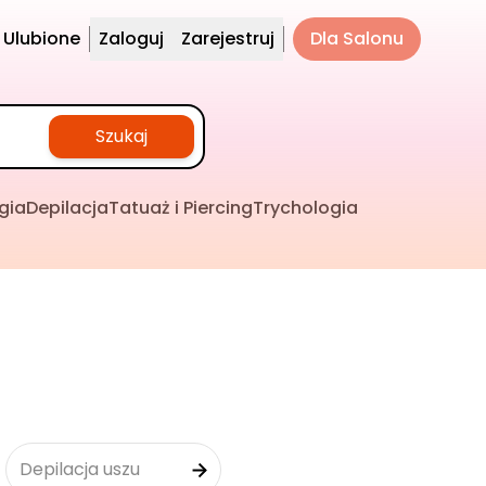
Ulubione
Zaloguj
Zarejestruj
Dla Salonu
Szukaj
gia
Depilacja
Tatuaż i Piercing
Trychologia
Depilacja uszu