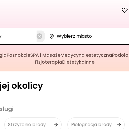
gia
Paznokcie
SPA i Masaże
Medycyna estetyczna
Podolo
Fizjoterapia
Dietetyka
Inne
ej okolicy
sługi
Strzyżenie brody
Pielęgnacja brody