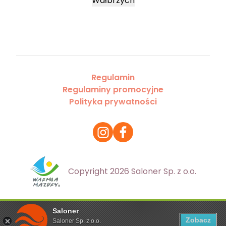
Wałbrzych
Regulamin
Regulaminy promocyjne
Polityka prywatności
Copyright 2026 Saloner Sp. z o.o.
Saloner
Ta strona korzysta z plików cookies. Aby dowiedzieć się
Zobacz
Saloner Sp. z o.o.