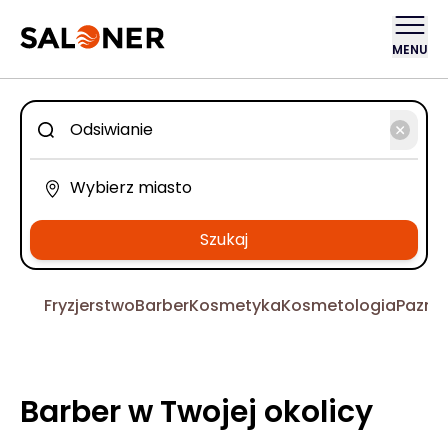
MENU
Szukaj
Fryzjerstwo
Barber
Kosmetyka
Kosmetologia
Pazno
Barber w Twojej okolicy