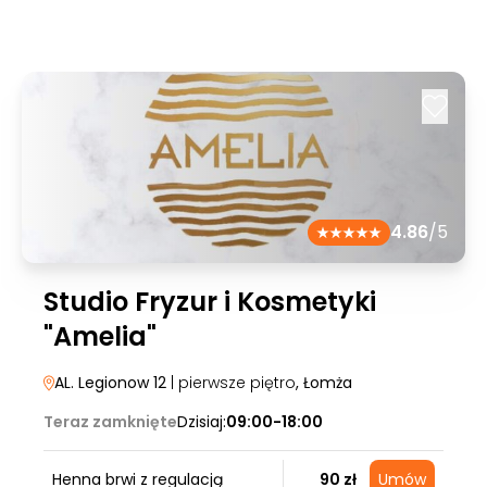
4.86
/5
Studio Fryzur i Kosmetyki
"Amelia"
AL. Legionow 12
| pierwsze piętro
, Łomża
Teraz zamknięte
Dzisiaj:
09:00-18:00
Henna brwi z regulacją
90 zł
Umów