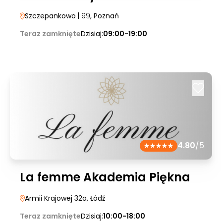
Szczepankowo
| 99
, Poznań
Teraz zamknięte
Dzisiaj:
09:00-19:00
4.80
/5
La femme Akademia Piękna
Armii Krajowej 32a
, Łódź
Teraz zamknięte
Dzisiaj:
10:00-18:00