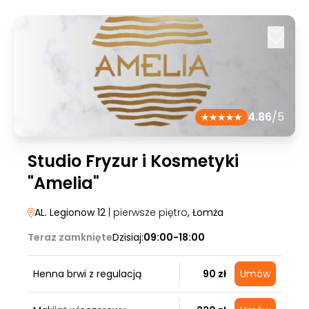
4.86
/5
Studio Fryzur i Kosmetyki
"Amelia"
AL. Legionow 12
| pierwsze piętro
, Łomża
Teraz zamknięte
Dzisiaj:
09:00-18:00
Henna brwi z regulacją
90 zł
Umów