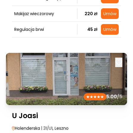
Makijaż wieczorowy
220 zł
Umów
Regulacja brwi
45 zł
Umów
5.00
/5
U Joasi
Holenderska
| 31/U1
, Leszno