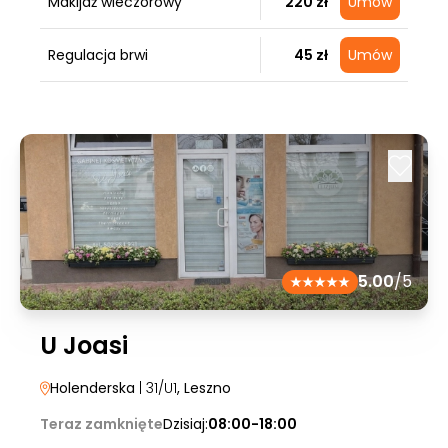
Makijaż wieczorowy
220 zł
Umów
Regulacja brwi
45 zł
Umów
5.00
/5
U Joasi
Holenderska
| 31/U1
, Leszno
Teraz zamknięte
Dzisiaj:
08:00-18:00