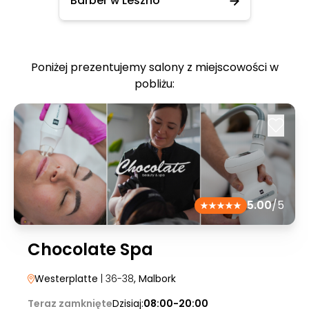
Barber w Leszno
Poniżej prezentujemy salony z miejscowości w
pobliżu:
5.00
/5
Chocolate Spa
Westerplatte
| 36-38
, Malbork
Teraz zamknięte
Dzisiaj:
08:00-20:00