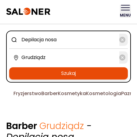
MENU
Szukaj
Fryzjerstwo
Barber
Kosmetyka
Kosmetologia
Pazno
Barber
Grudziądz
-