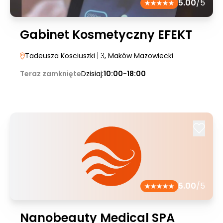
5.00
/5
Gabinet Kosmetyczny EFEKT
Tadeusza Kosciuszki
| 3
, Maków Mazowiecki
Teraz zamknięte
Dzisiaj:
10:00-18:00
5.00
/5
Nanobeauty Medical SPA