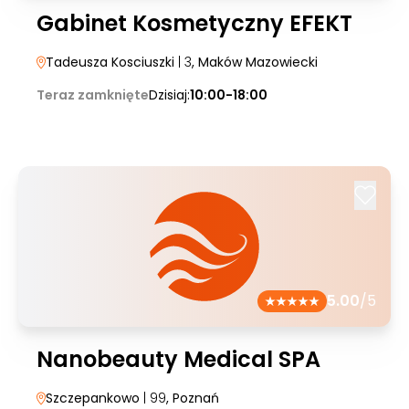
Gabinet Kosmetyczny EFEKT
Tadeusza Kosciuszki
| 3
, Maków Mazowiecki
Teraz zamknięte
Dzisiaj:
10:00-18:00
5.00
/5
Nanobeauty Medical SPA
Szczepankowo
| 99
, Poznań