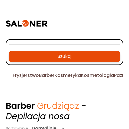
Szukaj
Fryzjerstwo
Barber
Kosmetyka
Kosmetologia
Pazno
Barber
Grudziądz
-
Depilacja nosa
Domyślnie
Sortowanie