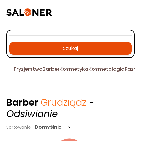
Szukaj
Fryzjerstwo
Barber
Kosmetyka
Kosmetologia
Pazno
Barber
Grudziądz
-
Odsiwianie
Domyślnie
Sortowanie