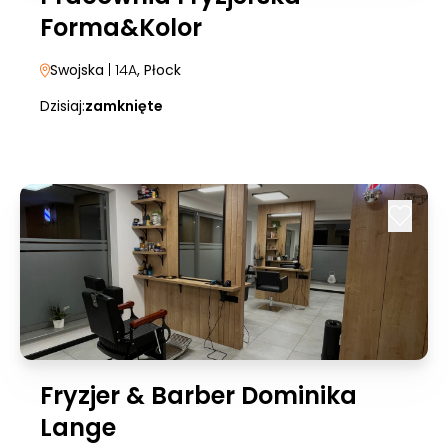
Forma&Kolor
Swojska
| 14A
, Płock
Dzisiaj:
zamknięte
Fryzjer & Barber Dominika
Lange