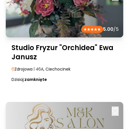
5.00
/5
Studio Fryzur "Orchidea" Ewa
Janusz
Zdrojowa
| 46A
, Ciechocinek
Dzisiaj:
zamknięte