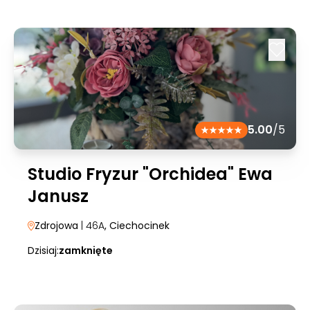
5.00
/5
Studio Fryzur "Orchidea" Ewa
Janusz
Zdrojowa
| 46A
, Ciechocinek
Dzisiaj:
zamknięte