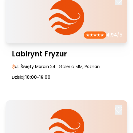
4.94
/5
Labirynt Fryzur
ul. Święty Marcin 24
| Galeria MM
, Poznań
Dzisiaj:
10:00-16:00