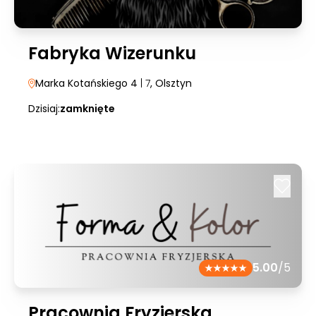
Fabryka Wizerunku
Marka Kotańskiego 4
| 7
, Olsztyn
Dzisiaj:
zamknięte
5.00
/5
Pracownia Fryzjerska