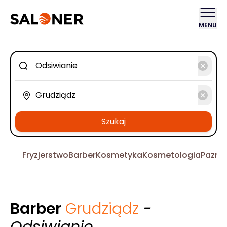
MENU
Szukaj
Fryzjerstwo
Barber
Kosmetyka
Kosmetologia
Pazno
Barber
Grudziądz
-