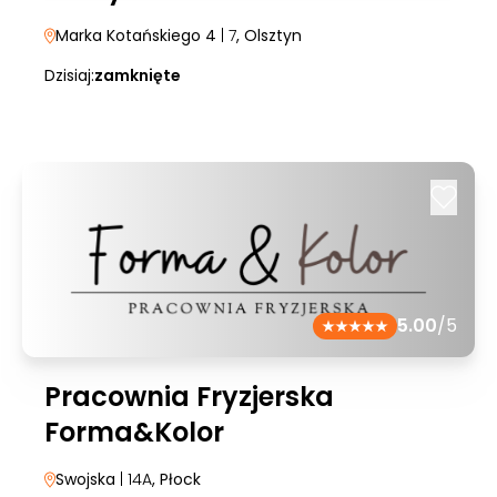
Marka Kotańskiego 4
| 7
, Olsztyn
Dzisiaj:
zamknięte
5.00
/5
Pracownia Fryzjerska
Forma&Kolor
Swojska
| 14A
, Płock