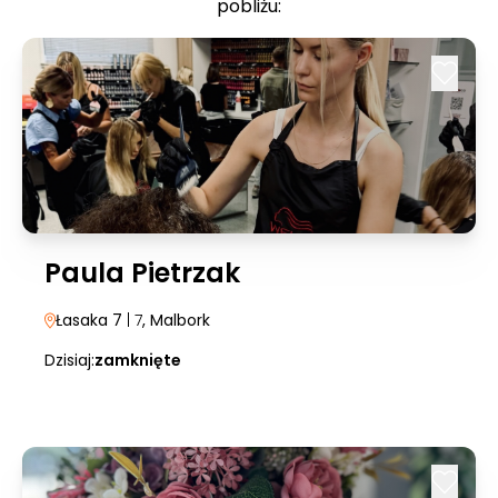
pobliżu:
Paula Pietrzak
Łasaka 7
| 7
, Malbork
Dzisiaj:
zamknięte