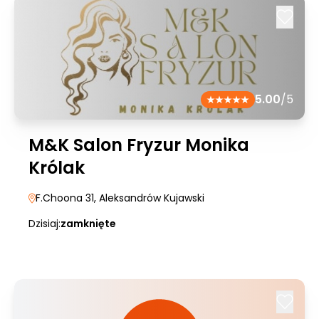
5.00
/5
M&K Salon Fryzur Monika
Królak
F.Choona 31
, Aleksandrów Kujawski
Dzisiaj:
zamknięte