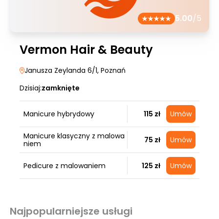
5.00
/5
Vermon Hair & Beauty
Janusza Zeylanda 6/1
, Poznań
Dzisiaj:
zamknięte
Manicure hybrydowy
115 zł
Umów
Manicure klasyczny z malowa
75 zł
Umów
niem
Pedicure z malowaniem
125 zł
Umów
Najpopularniejsze usługi