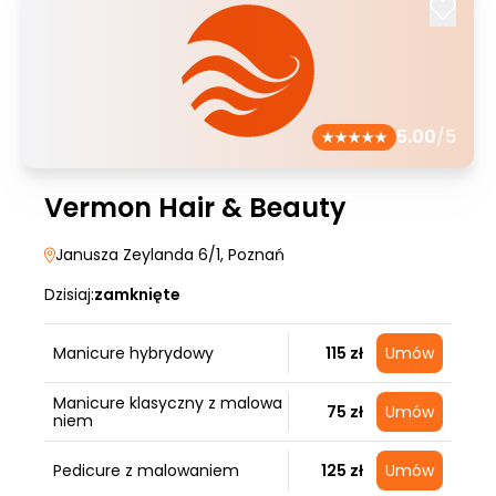
5.00
/5
Vermon Hair & Beauty
Janusza Zeylanda 6/1
, Poznań
Dzisiaj:
zamknięte
Manicure hybrydowy
115 zł
Umów
Manicure klasyczny z malowa
75 zł
Umów
niem
Pedicure z malowaniem
125 zł
Umów