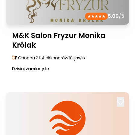
5.00
/5
M&K Salon Fryzur Monika
Królak
F.Choona 31
, Aleksandrów Kujawski
Dzisiaj:
zamknięte