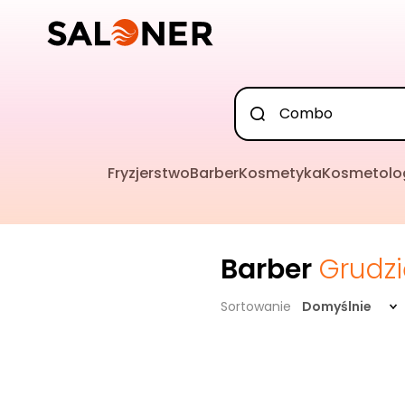
Fryzjerstwo
Barber
Kosmetyka
Kosmetolo
Barber
Grudz
Sortowanie
Domyślnie