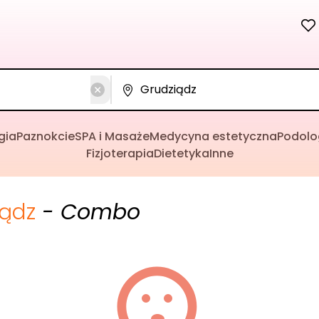
gia
Paznokcie
SPA i Masaże
Medycyna estetyczna
Podolo
Fizjoterapia
Dietetyka
Inne
iądz
- Combo