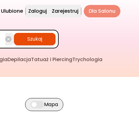
Ulubione
Zaloguj
Zarejestruj
Dla Salonu
Szukaj
gia
Depilacja
Tatuaż i Piercing
Trychologia
Mapa
Przełącz widok mapy