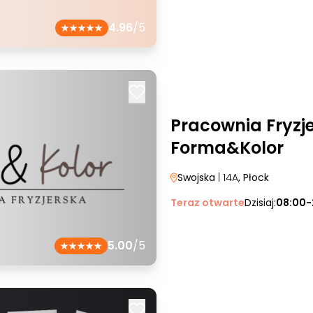
4.96
/5
Pracownia Fryzj
Forma&Kolor
Swojska
| 14A
, Płock
Teraz otwarte
Dzisiaj:
08:00-
5.00
/5