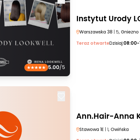
Instytut Urody 
Warszawska 38
| 5
, Gniezno
Teraz otwarte
Dzisiaj:
08:00-
5.00
/5
Ann.Hair-Anna K
Stawowa 1E
| 1
, Owińska