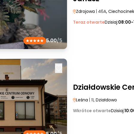
Zdrojowa
| 46A
, Ciechocine
Teraz otwarte
Dzisiaj:
08:00-
5.00
/5
Działdowskie C
Leśna
| 11
, Działdowo
Wkrótce otwarte
Dzisiaj:
10:0
5.00
/5