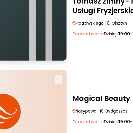
Tomasz Zimny- P
Usługi Fryzjerski
Piotrowskiego
| 8
, Olsztyn
Teraz otwarte
Dzisiaj:
09:00-
Magical Beauty
Nasypowa
| 10
, Bydgoszcz
Teraz otwarte
Dzisiaj:
09:00-