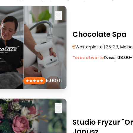
Chocolate Spa
Westerplatte
| 36-38
, Malbo
Teraz otwarte
Dzisiaj:
08:00-
5.00
/5
Studio Fryzur "O
Janusz