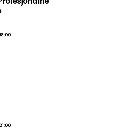
rofesjonalne
e
18:00
21:00