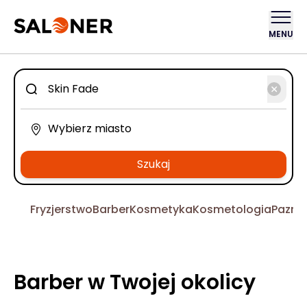
MENU
Szukaj
Fryzjerstwo
Barber
Kosmetyka
Kosmetologia
Pazno
Barber w Twojej okolicy