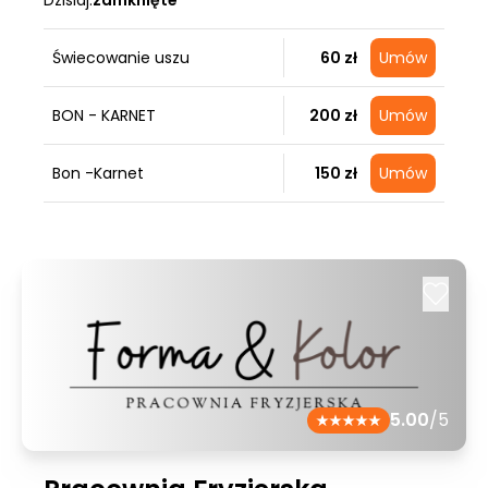
Dzisiaj:
zamknięte
Świecowanie uszu
60 zł
Umów
BON - KARNET
200 zł
Umów
Bon -Karnet
150 zł
Umów
5.00
/5