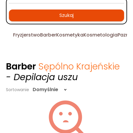
Szukaj
Fryzjerstwo
Barber
Kosmetyka
Kosmetologia
Pazno
Barber
Sępólno Krajeńskie
- Depilacja uszu
Domyślnie
Sortowanie