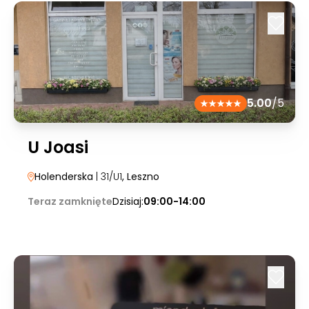
5.00
/5
U Joasi
Holenderska
| 31/U1
, Leszno
Teraz zamknięte
Dzisiaj:
09:00-14:00