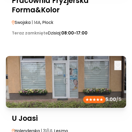
Pracownia Fryzjerska
Forma&Kolor
Swojska
| 14A
, Płock
Teraz zamknięte
Dzisiaj:
08:00-17:00
5.00
/5
U Joasi
Holenderska
| 31/U1
, Leszno