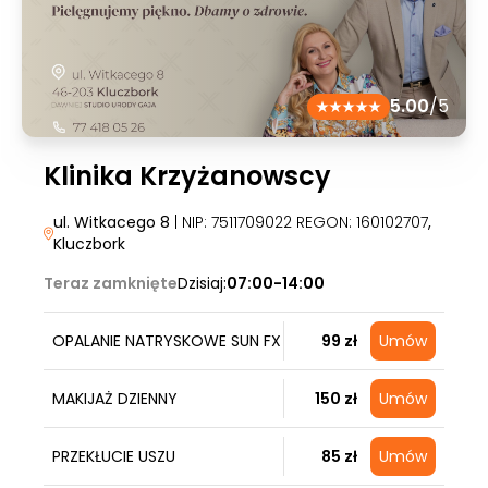
5.00
/5
Klinika Krzyżanowscy
ul. Witkacego 8
| NIP: 7511709022 REGON: 160102707
,
Kluczbork
Teraz zamknięte
Dzisiaj:
07:00-14:00
OPALANIE NATRYSKOWE SUN FX
99 zł
Umów
MAKIJAŻ DZIENNY
150 zł
Umów
PRZEKŁUCIE USZU
85 zł
Umów