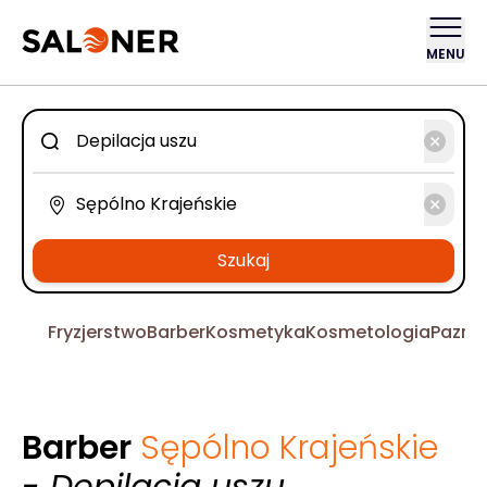
MENU
Szukaj
Fryzjerstwo
Barber
Kosmetyka
Kosmetologia
Pazno
Barber
Sępólno Krajeńskie