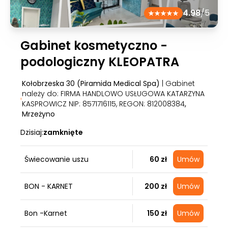
4.98
/5
Gabinet kosmetyczno -
podologiczny KLEOPATRA
Kołobrzeska 30 (Piramida Medical Spa)
| Gabinet
należy do: FIRMA HANDLOWO USŁUGOWA KATARZYNA
KASPROWICZ NIP: 8571716115, REGON: 812008384
,
Mrzeżyno
Dzisiaj:
zamknięte
Świecowanie uszu
60 zł
Umów
BON - KARNET
200 zł
Umów
Bon -Karnet
150 zł
Umów