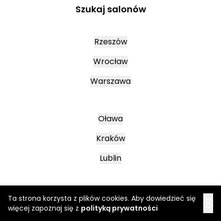
Szukaj salonów
Rzeszów
Wrocław
Warszawa
Oława
Kraków
Lublin
Mielec
Ta strona korzysta z plików cookies. Aby dowiedzieć się
więcej zapoznaj się z
polityką prywatności
Leszno