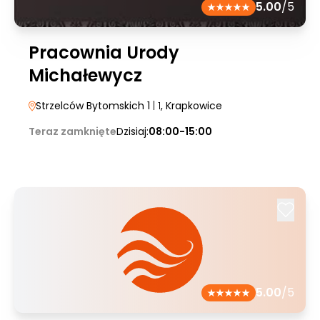
5.00
/5
Pracownia Urody
Michałewycz
Strzelców Bytomskich 1
| 1
, Krapkowice
Teraz zamknięte
Dzisiaj:
08:00-15:00
5.00
/5