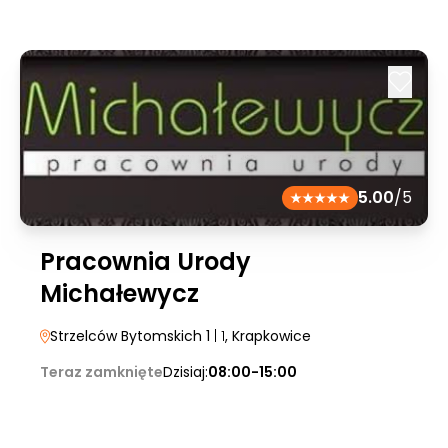
5.00
/5
Pracownia Urody
Michałewycz
Strzelców Bytomskich 1
| 1
, Krapkowice
Teraz zamknięte
Dzisiaj:
08:00-15:00