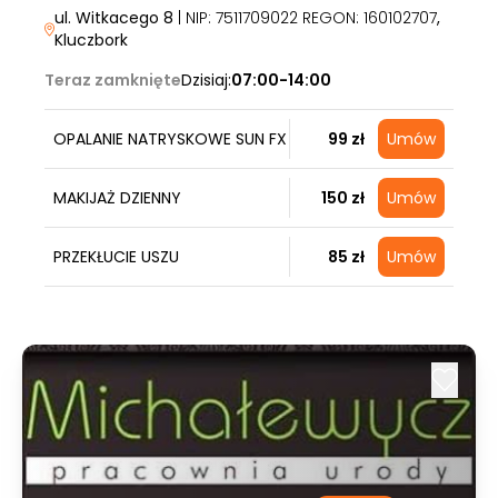
ul. Witkacego 8
| NIP: 7511709022 REGON: 160102707
,
Kluczbork
Teraz zamknięte
Dzisiaj:
07:00-14:00
OPALANIE NATRYSKOWE SUN FX
99 zł
Umów
MAKIJAŻ DZIENNY
150 zł
Umów
PRZEKŁUCIE USZU
85 zł
Umów