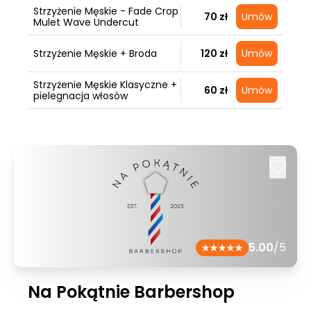
Strzyżenie Męskie - Fade Crop
70 zł
Umów
Mulet Wave Undercut
Strzyżenie Męskie + Broda
120 zł
Umów
Strzyżenie Męskie Klasyczne +
60 zł
Umów
pielegnacja włosów
5.00
/5
Na Pokątnie Barbershop