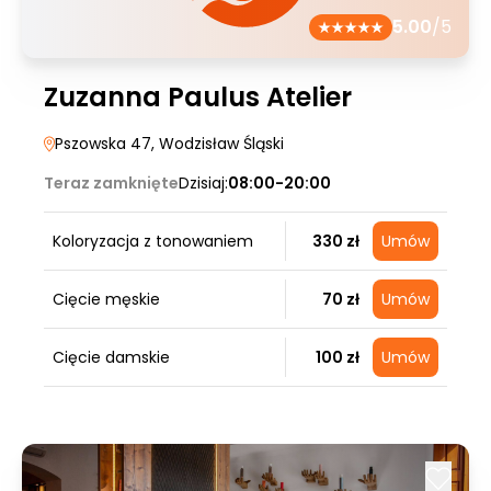
5.00
/5
Zuzanna Paulus Atelier
Pszowska 47
, Wodzisław Śląski
Teraz zamknięte
Dzisiaj:
08:00-20:00
Koloryzacja z tonowaniem
330 zł
Umów
Cięcie męskie
70 zł
Umów
Cięcie damskie
100 zł
Umów