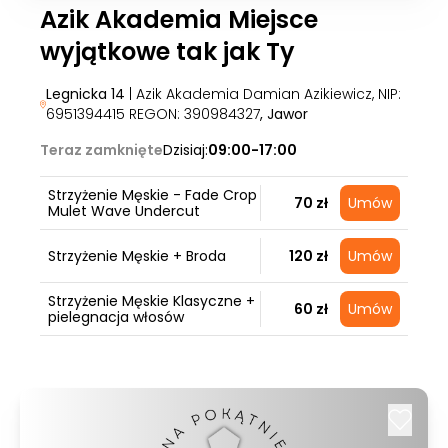
Azik Akademia Miejsce
wyjątkowe tak jak Ty
Legnicka 14
| Azik Akademia Damian Azikiewicz, NIP:
6951394415 REGON: 390984327
, Jawor
Teraz zamknięte
Dzisiaj:
09:00-17:00
Strzyżenie Męskie - Fade Crop
70 zł
Umów
Mulet Wave Undercut
Strzyżenie Męskie + Broda
120 zł
Umów
Strzyżenie Męskie Klasyczne +
60 zł
Umów
pielegnacja włosów