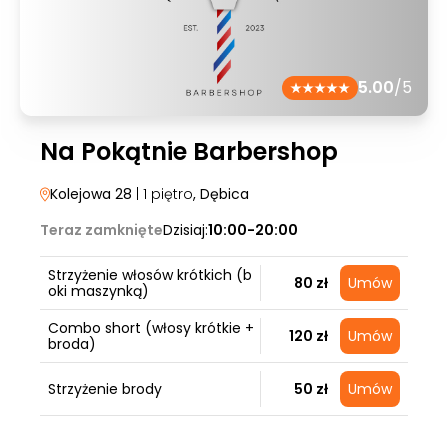
5.00
/5
Na Pokątnie Barbershop
Kolejowa 28
| 1 piętro
, Dębica
Teraz zamknięte
Dzisiaj:
10:00-20:00
Strzyżenie włosów krótkich (b
80 zł
Umów
oki maszynką)
Combo short (włosy krótkie +
120 zł
Umów
broda)
Strzyżenie brody
50 zł
Umów