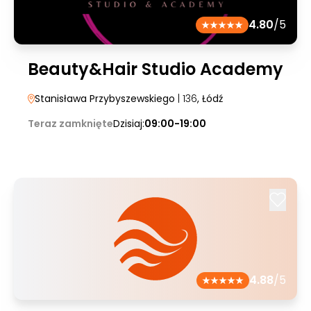
4.80
/5
Beauty&Hair Studio Academy
Stanisława Przybyszewskiego
| 136
, Łódź
Teraz zamknięte
Dzisiaj:
09:00-19:00
4.88
/5