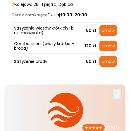
Kolejowa 28
| 1 piętro
, Dębica
Teraz zamknięte
Dzisiaj:
10:00-20:00
Strzyżenie włosów krótkich (b
80 zł
Umów
oki maszynką)
Combo short (włosy krótkie +
120 zł
Umów
broda)
Strzyżenie brody
50 zł
Umów
5.00
/5