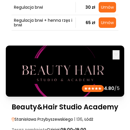
Regulacja brwi
30 zł
Umów
Regulacja brwi + henna rzęs i
65 zł
Umów
brwi
4.80
/5
Beauty&Hair Studio Academy
Stanisława Przybyszewskiego
| 136
, Łódź
Teraz zamknięte
Dzisiaj:
09:00-19:00