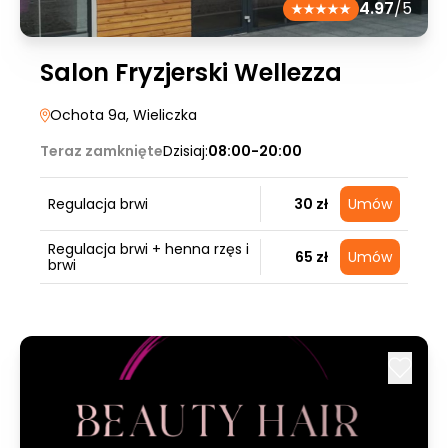
4.97
/5
Salon Fryzjerski Wellezza
Ochota 9a
, Wieliczka
Teraz zamknięte
Dzisiaj:
08:00-20:00
Regulacja brwi
30 zł
Umów
Regulacja brwi + henna rzęs i
65 zł
Umów
brwi