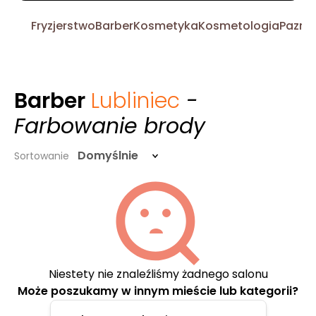
Fryzjerstwo
Barber
Kosmetyka
Kosmetologia
Pazno
Barber
Lubliniec
-
Farbowanie brody
Domyślnie
Sortowanie
Niestety nie znaleźliśmy żadnego salonu
Może poszukamy w innym mieście lub kategorii?