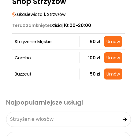
Shop Strzyżów
Łukasiewicza 1
, Strzyżów
Teraz zamknięte
Dzisiaj:
10:00-20:00
Strzyżenie Męskie
60 zł
Umów
Combo
100 zł
Umów
Buzzcut
50 zł
Umów
Najpopularniejsze usługi
Strzyżenie włosów