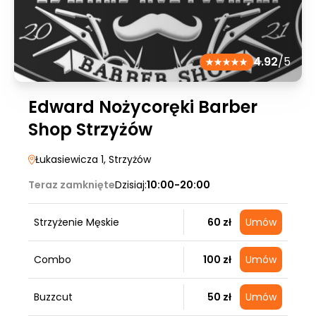
4.92
/5
Edward Nożycoręki Barber
Shop Strzyżów
Łukasiewicza 1
, Strzyżów
Teraz zamknięte
Dzisiaj:
10:00-20:00
Strzyżenie Męskie
60 zł
Umów
Combo
100 zł
Umów
Buzzcut
50 zł
Umów