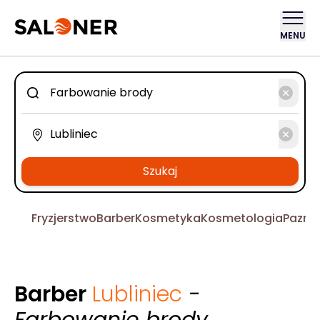
MENU
Szukaj
Fryzjerstwo
Barber
Kosmetyka
Kosmetologia
Pazno
Barber
Lubliniec
-