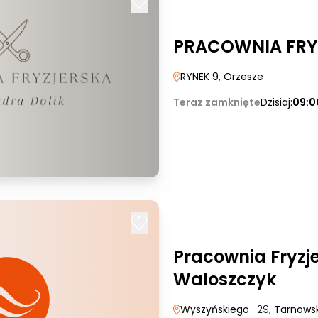
PRACOWNIA FRY
RYNEK 9
, Orzesze
Teraz zamknięte
Dzisiaj:
09:0
Pracownia Fryzj
Waloszczyk
Wyszyńskiego
| 29
, Tarnows