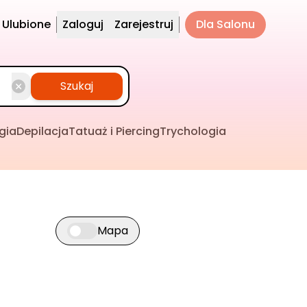
Ulubione
Zaloguj
Zarejestruj
Dla Salonu
Szukaj
gia
Depilacja
Tatuaż i Piercing
Trychologia
Mapa
Przełącz widok mapy