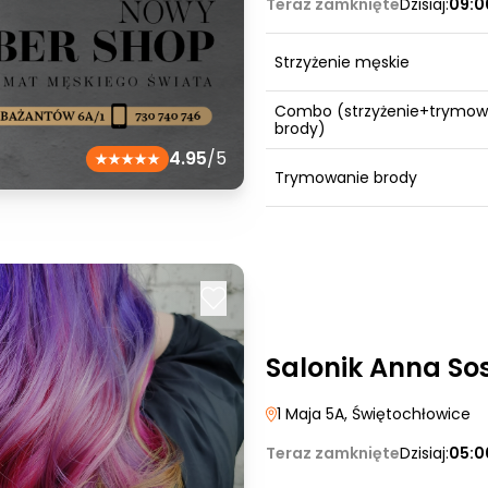
Teraz zamknięte
Dzisiaj:
09:0
Strzyżenie męskie
Combo (strzyżenie+trymow
brody)
4.95
/5
Trymowanie brody
Salonik Anna So
1 Maja 5A
, Świętochłowice
Teraz zamknięte
Dzisiaj:
05:0