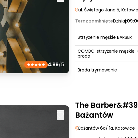
ul. Świętego Jana 5
, Katowi
Teraz zamknięte
Dzisiaj:
09:0
Strzyżenie męskie BARBER
COMBO: strzyżenie męskie 
broda
4.89
/5
Broda trymowanie
The Barber&#39;
Bażantów
Bażantów 6a/ 1a
, Katowice