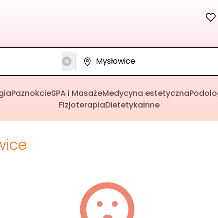
gia
Paznokcie
SPA i Masaże
Medycyna estetyczna
Podolo
Fizjoterapia
Dietetyka
Inne
wice