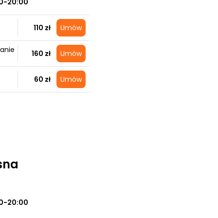
0-20:00
110 zł
Umów
anie
160 zł
Umów
60 zł
Umów
sna
0-20:00