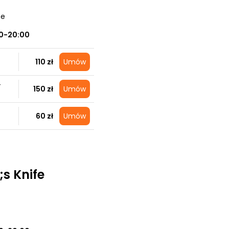
ce
0-20:00
110 zł
Umów
+
150 zł
Umów
60 zł
Umów
s Knife