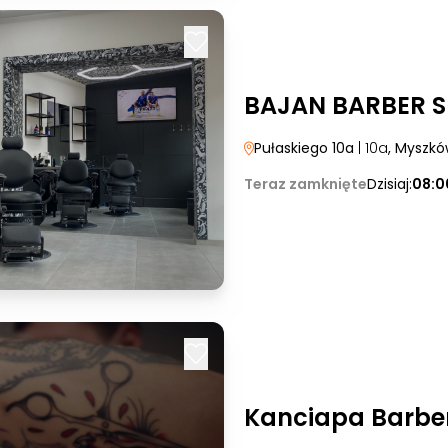
BAJAN BARBER 
Pułaskiego 10a
| 10a
, Myszk
Teraz zamknięte
Dzisiaj:
08:0
Kanciapa Barbe