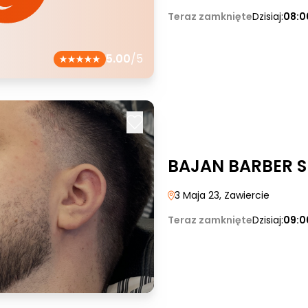
Teraz zamknięte
Dzisiaj:
08:0
5.00
/5
BAJAN BARBER 
3 Maja 23
, Zawiercie
Teraz zamknięte
Dzisiaj:
09:0