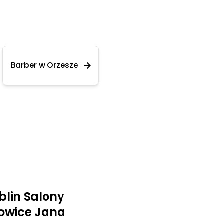
Barber w Orzesze
lin Salony
towice Jana