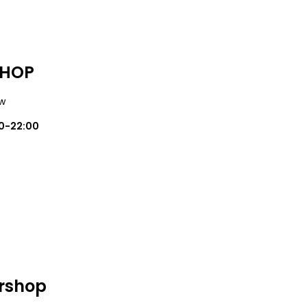
SHOP
ów
0-22:00
rshop