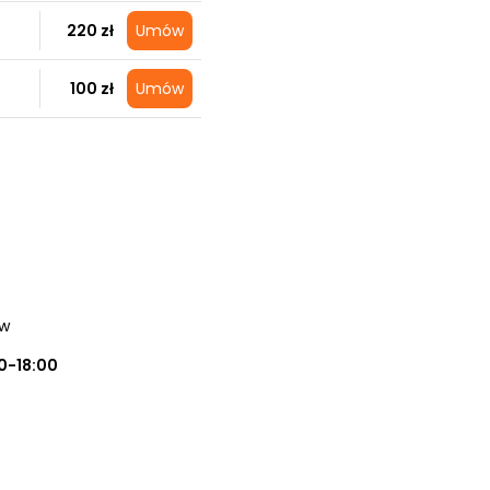
220 zł
Umów
100 zł
Umów
ów
0-18:00