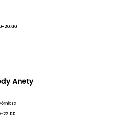
0-20:00
ody Anety
Górnicza
0-22:00