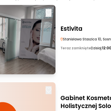
Estivita
Stanisława Staszica 10
, Sos
Teraz zamknięte
Dzisiaj:
12:0
Gabinet Kosmeto
Holistycznej Sol