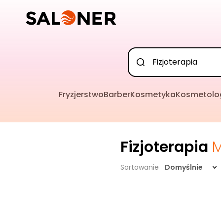
Fryzjerstwo
Barber
Kosmetyka
Kosmetolo
Fizjoterapia
M
Sortowanie
Domyślnie