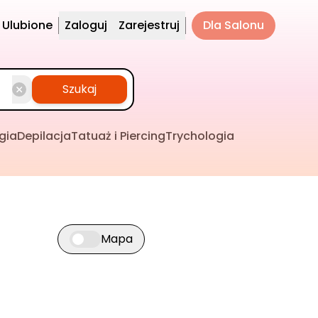
Ulubione
Zaloguj
Zarejestruj
Dla Salonu
Szukaj
gia
Depilacja
Tatuaż i Piercing
Trychologia
Mapa
Przełącz widok mapy