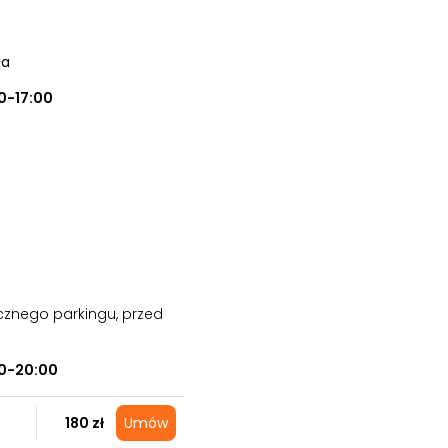
ła
0-17:00
cznego parkingu, przed
0-20:00
180 zł
Umów