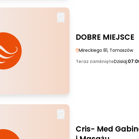
DOBRE MIEJSCE
Mireckiego 81
, Tomaszów
Teraz zamknięte
Dzisiaj:
07:0
Cris- Med Gabine
i Masażu