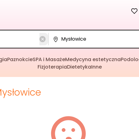
gia
Paznokcie
SPA i Masaże
Medycyna estetyczna
Podolo
Fizjoterapia
Dietetyka
Inne
ysłowice