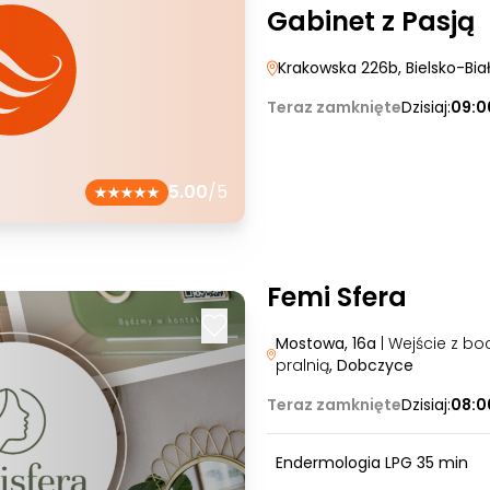
Gabinet z Pasją
Krakowska 226b
, Bielsko-Bia
Teraz zamknięte
Dzisiaj:
09:0
5.00
/5
Femi Sfera
Mostowa, 16a
| Wejście z bo
pralnią
, Dobczyce
Teraz zamknięte
Dzisiaj:
08:0
Endermologia LPG 35 min