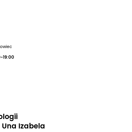
nowiec
0-19:00
logii
o Una Izabela