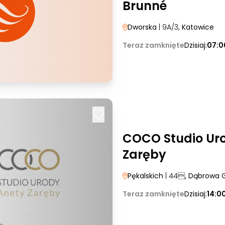
Brunné
Dworska
| 9A/3
, Katowice
Teraz zamknięte
Dzisiaj:
07:0
COCO Studio Ur
Zaręby
Pękalskich
| 44
, Dąbrowa 
Teraz zamknięte
Dzisiaj:
14:0