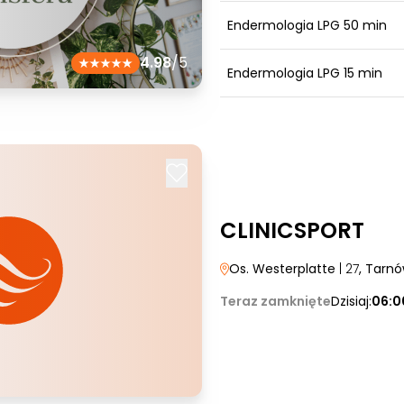
Endermologia LPG 50 min
4.98
/5
Endermologia LPG 15 min
CLINICSPORT
Os. Westerplatte
| 27
, Tarn
Teraz zamknięte
Dzisiaj:
06:0