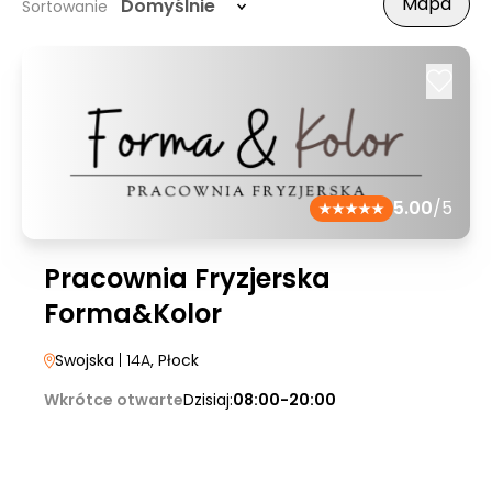
Mapa
Domyślnie
Sortowanie
5.00
/5
Pracownia Fryzjerska
Forma&Kolor
Swojska
| 14A
, Płock
Wkrótce otwarte
Dzisiaj:
08:00-20:00