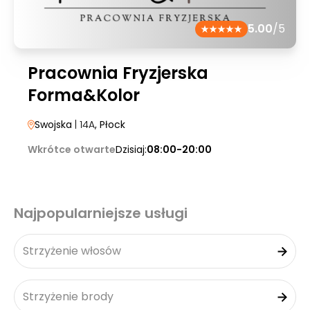
5.00
/5
Pracownia Fryzjerska
Forma&Kolor
Swojska
| 14A
, Płock
Wkrótce otwarte
Dzisiaj:
08:00-20:00
Najpopularniejsze usługi
Strzyżenie włosów
Strzyżenie brody