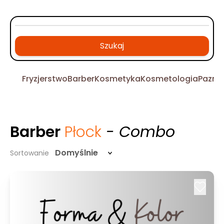
Szukaj
Fryzjerstwo
Barber
Kosmetyka
Kosmetologia
Pazno
Barber
Płock
- Combo
Domyślnie
Sortowanie