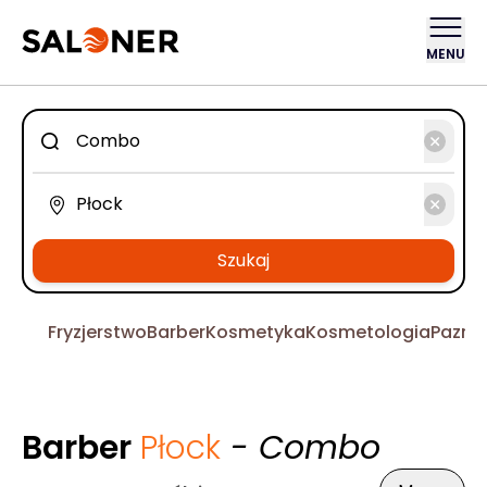
MENU
Szukaj
Fryzjerstwo
Barber
Kosmetyka
Kosmetologia
Pazno
Barber
Płock
- Combo