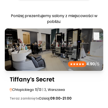
Poniżej prezentujemy salony z miejscowości w
pobliżu:
4.90
/5
Tiffanyˈs Secret
Chłopickiego 11/13
| 3
, Warszawa
Teraz zamknięte
Dzisiaj:
09:00-21:00