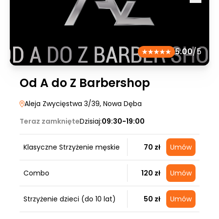
5.00
/5
Od A do Z Barbershop
Aleja Zwycięstwa 3/39
, Nowa Dęba
Teraz zamknięte
Dzisiaj:
09:30-19:00
Klasyczne Strzyżenie męskie
70 zł
Umów
Combo
120 zł
Umów
Strzyżenie dzieci (do 10 lat)
50 zł
Umów