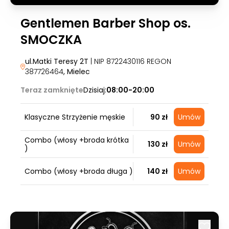
Gentlemen Barber Shop os.
SMOCZKA
ul.Matki Teresy 2T
| NIP 8722430116 REGON
387726464
, Mielec
Teraz zamknięte
Dzisiaj:
08:00-20:00
Klasyczne Strzyżenie męskie
90 zł
Umów
Combo (włosy +broda krótka
130 zł
Umów
)
Combo (włosy +broda długa )
140 zł
Umów