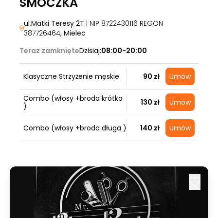
SMOCZKA
ul.Matki Teresy 2T
| NIP 8722430116 REGON
387726464
, Mielec
Teraz zamknięte
Dzisiaj:
08:00-20:00
Klasyczne Strzyżenie męskie
90 zł
Umów
Combo (włosy +broda krótka
130 zł
Umów
)
Combo (włosy +broda długa )
140 zł
Umów