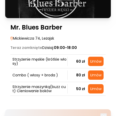
Mr. Blues Barber
Mickiewicza 74
, Leżajsk
Teraz zamknięte
Dzisiaj:
09:00-18:00
Strzyżenie męskie (krótkie wło
60 zł
Umów
sy)
Combo ( włosy + broda )
80 zł
Umów
Strzyżenie maszynką(buzz cu
50 zł
Umów
t) Cieniowanie boków