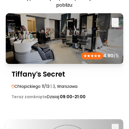
pobliżu:
4.90
/5
Tiffanyˈs Secret
Chłopickiego 11/13
| 3
, Warszawa
Teraz zamknięte
Dzisiaj:
09:00-21:00