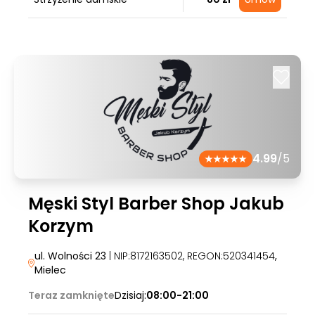
4.99
/5
Męski Styl Barber Shop Jakub
Korzym
ul. Wolności 23
| NIP:8172163502, REGON:520341454
,
Mielec
Teraz zamknięte
Dzisiaj:
08:00-21:00