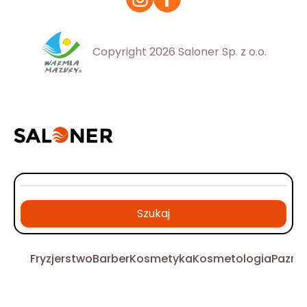
Copyright 2026 Saloner Sp. z o.o.
Szukaj
Fryzjerstwo
Barber
Kosmetyka
Kosmetologia
Pazno