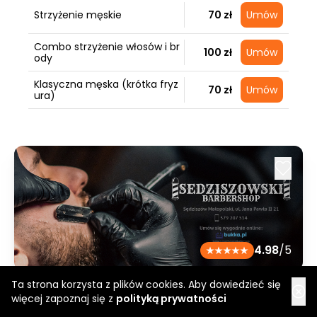
Strzyżenie męskie
70 zł
Umów
Combo strzyżenie włosów i br
100 zł
Umów
ody
Klasyczna męska (krótka fryz
70 zł
Umów
ura)
4.98
/5
Ta strona korzysta z plików cookies. Aby dowiedzieć się
Sędziszowski Barbershop
więcej zapoznaj się z
polityką prywatności