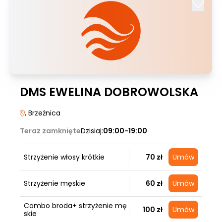
DMS EWELINA DOBROWOLSKA
, Brzeźnica
Teraz zamknięte
Dzisiaj:
09:00-19:00
Strzyżenie włosy krótkie
70 zł
Umów
Strzyżenie męskie
60 zł
Umów
Combo broda+ strzyżenie mę
100 zł
Umów
skie