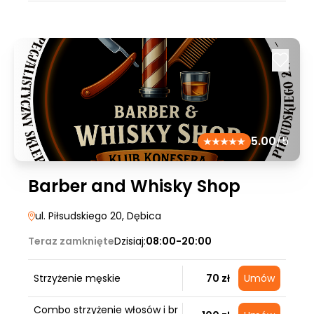
5.00
/5
Barber and Whisky Shop
ul. Piłsudskiego 20
, Dębica
Teraz zamknięte
Dzisiaj:
08:00-20:00
Strzyżenie męskie
70 zł
Umów
Combo strzyżenie włosów i br