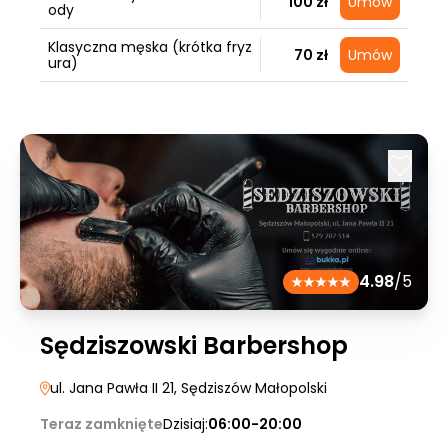
100 zł
Umów
ody
Klasyczna męska (krótka fryz
70 zł
Umów
ura)
4.98
/5
Sędziszowski Barbershop
ul. Jana Pawła II 21
, Sędziszów Małopolski
Teraz zamknięte
Dzisiaj:
06:00-20:00