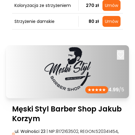
Koloryzacja ze strzyżeniem
270 zł
Umów
Strzyżenie damskie
80 zł
Umów
4.99
/5
Męski Styl Barber Shop Jakub
Korzym
ul. Wolności 23
| NIP:8172163502, REGON:520341454
,