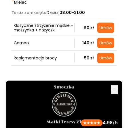
Mielec
Teraz zamknięte
Dzisiaj:
08:00-21:00
Klasyczne strzyżenie męskie -
90 zł
Umów
maszynka + nożyczki
Combo
140 zł
Umów
Repigmentacja brody
50 zł
Umów
4.98
/5