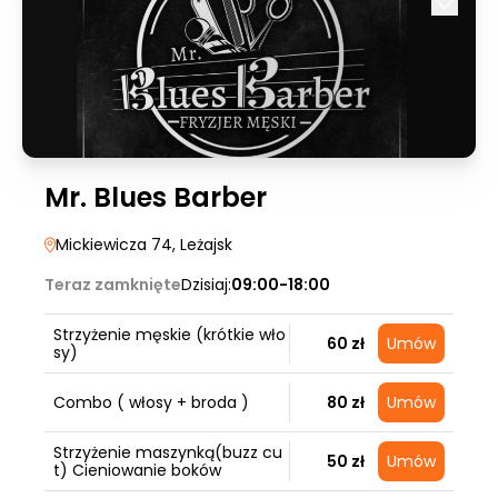
Mr. Blues Barber
Mickiewicza 74
, Leżajsk
Teraz zamknięte
Dzisiaj:
09:00-18:00
Strzyżenie męskie (krótkie wło
60 zł
Umów
sy)
Combo ( włosy + broda )
80 zł
Umów
Strzyżenie maszynką(buzz cu
50 zł
Umów
t) Cieniowanie boków