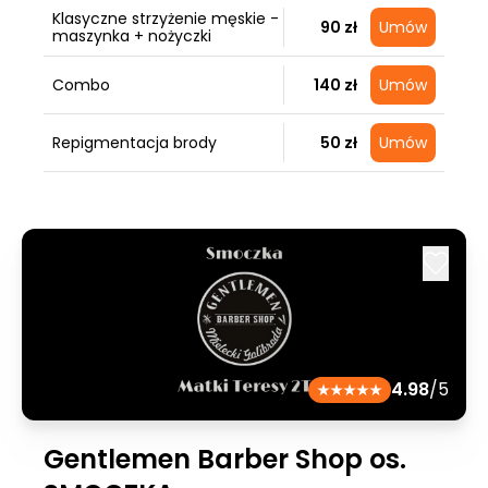
Klasyczne strzyżenie męskie -
90 zł
Umów
maszynka + nożyczki
Combo
140 zł
Umów
Repigmentacja brody
50 zł
Umów
4.98
/5
Gentlemen Barber Shop os.