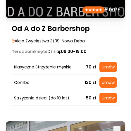
5.00
/5
Od A do Z Barbershop
Aleja Zwycięstwa 3/39
, Nowa Dęba
Teraz zamknięte
Dzisiaj:
09:30-19:00
Klasyczne Strzyżenie męskie
70 zł
Umów
Combo
120 zł
Umów
Strzyżenie dzieci (do 10 lat)
50 zł
Umów