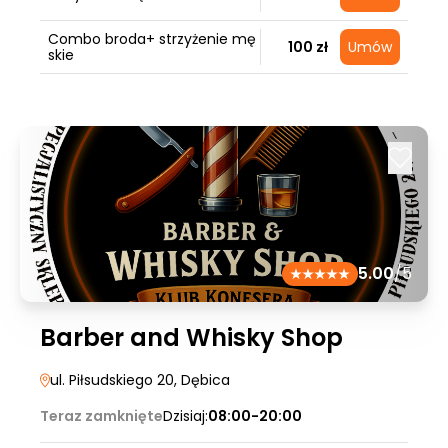
Combo broda+ strzyżenie mę
100 zł
Umów
skie
5.00
/5
Barber and Whisky Shop
ul. Piłsudskiego 20
, Dębica
Teraz zamknięte
Dzisiaj:
08:00-20:00