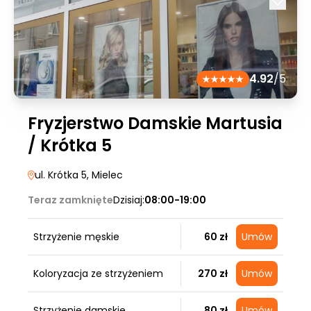
4.92
/5
Fryzjerstwo Damskie Martusia
/ Krótka 5
ul. Krótka 5
, Mielec
Teraz zamknięte
Dzisiaj:
08:00-19:00
Strzyżenie męskie
60 zł
Umów
Koloryzacja ze strzyżeniem
270 zł
Umów
Strzyżenie damskie
80 zł
Umów