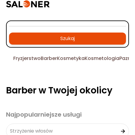
Szukaj
Fryzjerstwo
Barber
Kosmetyka
Kosmetologia
Pazno
Barber w Twojej okolicy
Najpopularniejsze usługi
Strzyżenie włosów