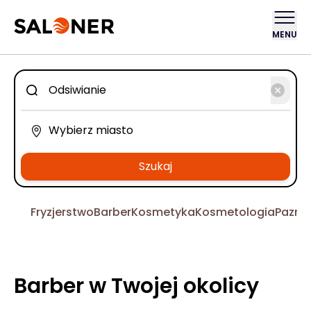
MENU
Szukaj
Fryzjerstwo
Barber
Kosmetyka
Kosmetologia
Pazno
Barber w Twojej okolicy