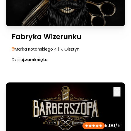
Fabryka Wizerunku
Marka Kotańskiego 4
| 7
, Olsztyn
Dzisiaj:
zamknięte
5.00
/5