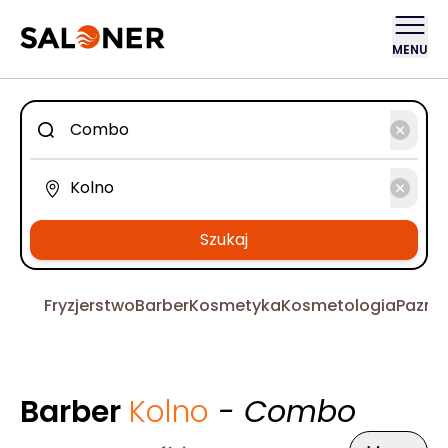
MENU
Szukaj
Fryzjerstwo
Barber
Kosmetyka
Kosmetologia
Pazno
Barber
Kolno
- Combo