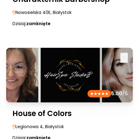
Nowosielska 40E
, Białystok
Dzisiaj:
zamknięte
5.00
/5
House of Colors
Legionowa 4
, Białystok
Dzisiaj:
zamknięte