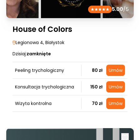
5.00
/5
House of Colors
Legionowa 4
, Białystok
Dzisiaj:
zamknięte
Peeling trychologiczny
80 zł
Umów
Konsultacja trychologiczna
150 zł
Umów
Wizyta kontrolna
70 zł
Umów