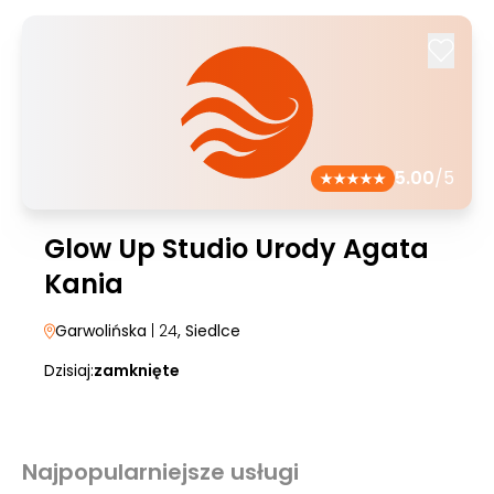
5.00
/5
Glow Up Studio Urody Agata
Kania
Garwolińska
| 24
, Siedlce
Dzisiaj:
zamknięte
Najpopularniejsze usługi