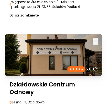
Węgrowska 3M mieszkanie 3
| Miejsca
parkingowego 21, 23, 38
, Sokołów Podlaski
Dzisiaj:
zamknięte
5.00
/5
Działdowskie Centrum
Odnowy
Leśna
| 11
, Działdowo