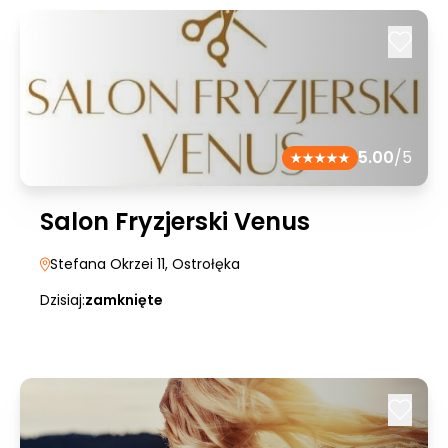
5.00
/5
Salon Fryzjerski Venus
Stefana Okrzei 11
, Ostrołęka
Dzisiaj:
zamknięte