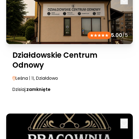
5.00
/5
Działdowskie Centrum
Odnowy
Leśna
| 11
, Działdowo
Dzisiaj:
zamknięte