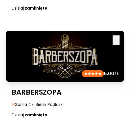
Dzisiaj:
zamknięte
5.00
/5
BARBERSZOPA
Górna 47
, Bielsk Podlaski
Dzisiaj:
zamknięte