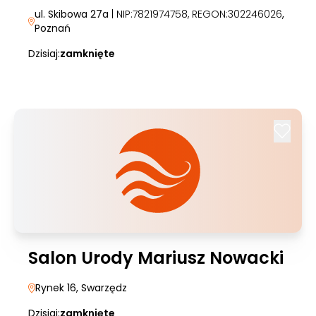
ul. Skibowa 27a
| NIP:7821974758, REGON:302246026
,
Poznań
Dzisiaj:
zamknięte
Salon Urody Mariusz Nowacki
Rynek 16
, Swarzędz
Dzisiaj:
zamknięte