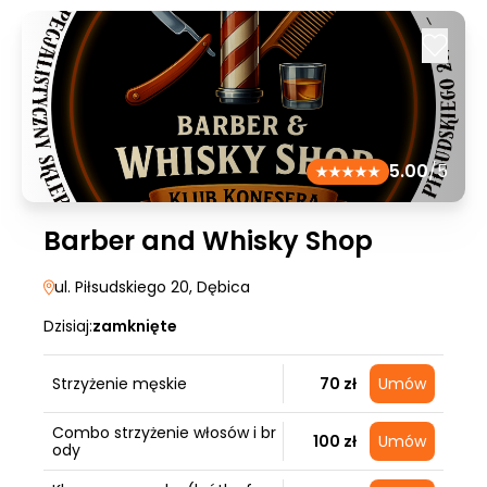
5.00
/5
Barber and Whisky Shop
ul. Piłsudskiego 20
, Dębica
Dzisiaj:
zamknięte
Strzyżenie męskie
70 zł
Umów
Combo strzyżenie włosów i br
100 zł
Umów
ody