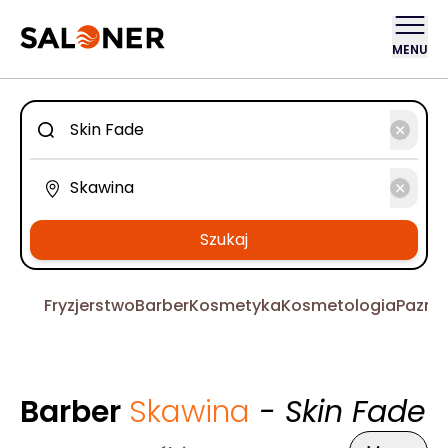
MENU
Szukaj
Fryzjerstwo
Barber
Kosmetyka
Kosmetologia
Pazno
Barber
Skawina
- Skin Fade