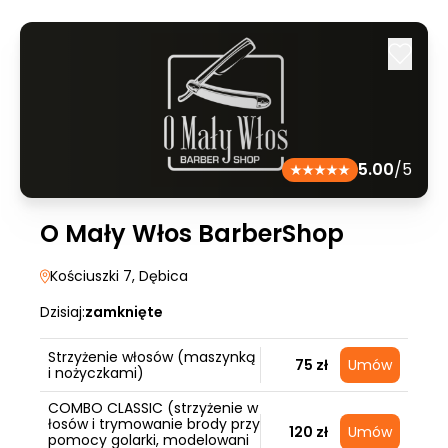
5.00
/5
O Mały Włos BarberShop
Kościuszki 7
, Dębica
Dzisiaj:
zamknięte
Strzyżenie włosów (maszynką
75 zł
Umów
i nożyczkami)
COMBO CLASSIC (strzyżenie w
łosów i trymowanie brody przy
120 zł
Umów
pomocy golarki, modelowani