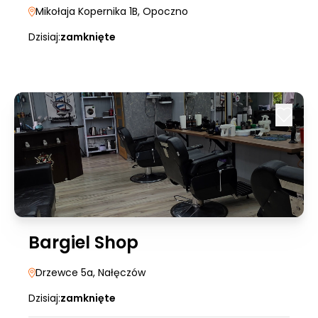
Mikołaja Kopernika 1B
, Opoczno
Dzisiaj:
zamknięte
Bargiel Shop
Drzewce 5a
, Nałęczów
Dzisiaj:
zamknięte