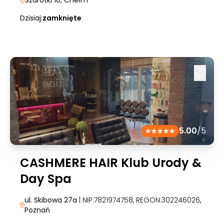
Szarotki 10
, Chełm
Dzisiaj:
zamknięte
5.00
/5
CASHMERE HAIR Klub Urody &
Day Spa
ul. Skibowa 27a
| NIP:7821974758, REGON:302246026
,
Poznań