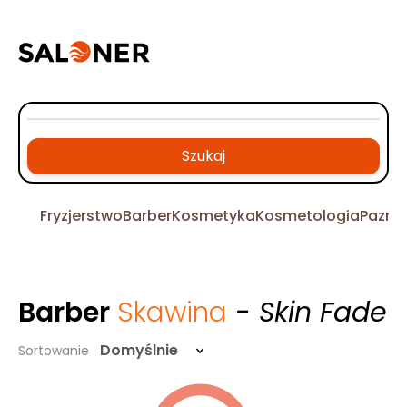
Szukaj
Fryzjerstwo
Barber
Kosmetyka
Kosmetologia
Pazno
Barber
Skawina
- Skin Fade
Domyślnie
Sortowanie