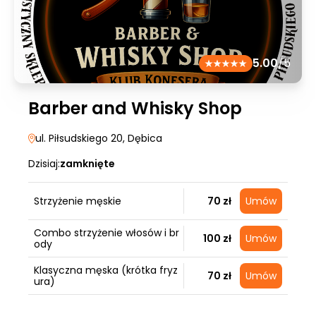
5.00
/5
Barber and Whisky Shop
ul. Piłsudskiego 20
, Dębica
Dzisiaj:
zamknięte
Strzyżenie męskie
70 zł
Umów
Combo strzyżenie włosów i br
100 zł
Umów
ody
Klasyczna męska (krótka fryz
70 zł
Umów
ura)