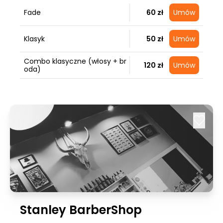
Fade
60 zł
Umów
Klasyk
50 zł
Umów
Combo klasyczne (włosy + br
120 zł
Umów
oda)
Stanley BarberShop