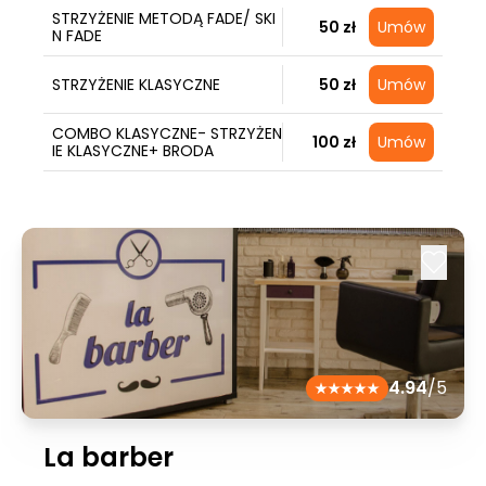
STRZYŻENIE METODĄ FADE/ SKI
50 zł
Umów
N FADE
STRZYŻENIE KLASYCZNE
50 zł
Umów
COMBO KLASYCZNE- STRZYŻEN
100 zł
Umów
IE KLASYCZNE+ BRODA
4.94
/5
La barber