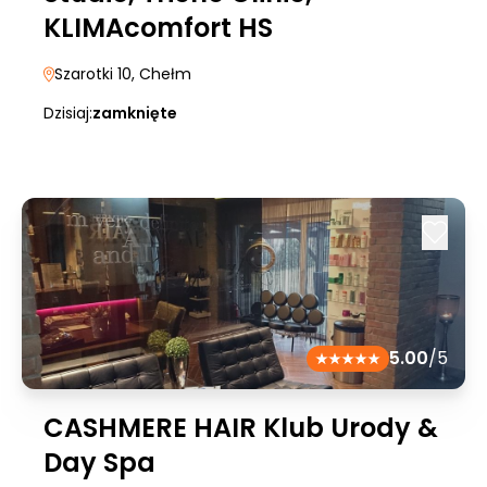
KLIMAcomfort HS
Szarotki 10
, Chełm
Dzisiaj:
zamknięte
5.00
/5
CASHMERE HAIR Klub Urody &
Day Spa