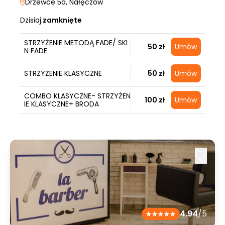
Drzewce 5a
, Nałęczów
Dzisiaj:
zamknięte
STRZYŻENIE METODĄ FADE/ SKI
50 zł
Umów
N FADE
STRZYŻENIE KLASYCZNE
50 zł
Umów
COMBO KLASYCZNE- STRZYŻEN
100 zł
Umów
IE KLASYCZNE+ BRODA
4.94
/5