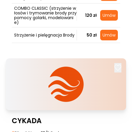
COMBO CLASSIC (strzyżenie w
łosów i trymowanie brody przy
120 zł
Umów
pomocy golarki, modelowani
e)
Strzyżenie i pielęgnacja Brody
50 zł
Umów
CYKADA