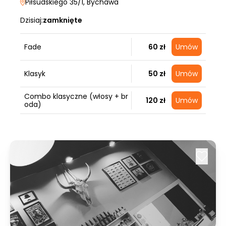
Piłsudskiego 35/1
, Bychawa
Dzisiaj:
zamknięte
Fade
60 zł
Umów
Klasyk
50 zł
Umów
Combo klasyczne (włosy + br
120 zł
Umów
oda)