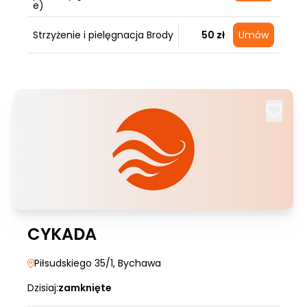
e)
Strzyżenie i pielęgnacja Brody
50 zł
Umów
CYKADA
Piłsudskiego 35/1
, Bychawa
Dzisiaj:
zamknięte