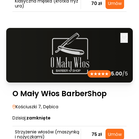
Klasyczna męska (krótka fryz
70 zł
Umów
ura)
5.00
/5
O Mały Włos BarberShop
Kościuszki 7
, Dębica
Dzisiaj:
zamknięte
Strzyżenie włosów (maszynką
75 zł
Umów
i nożyczkami)