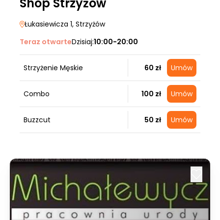
Shop Strzyżów
Łukasiewicza 1
, Strzyżów
Teraz otwarte
Dzisiaj:
10:00-20:00
Strzyżenie Męskie
60 zł
Umów
Combo
100 zł
Umów
Buzzcut
50 zł
Umów