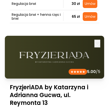
Regulacja brwi
30 zł
Umów
Regulacja brwi + henna rzęs i
65 zł
Umów
brwi
5.00
/5
FryzjeriADA by Katarzyna i
Adrianna Gucwa, ul.
Reymonta 13