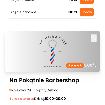
Cięcie damskie
100 zł
Umów
5.00
/5
Na Pokątnie Barbershop
Kolejowa 28
| 1 piętro
, Dębica
Teraz otwarte
Dzisiaj:
10:00-20:00