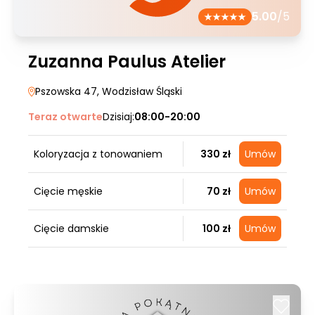
5.00
/5
Zuzanna Paulus Atelier
Pszowska 47
, Wodzisław Śląski
Teraz otwarte
Dzisiaj:
08:00-20:00
Koloryzacja z tonowaniem
330 zł
Umów
Cięcie męskie
70 zł
Umów
Cięcie damskie
100 zł
Umów