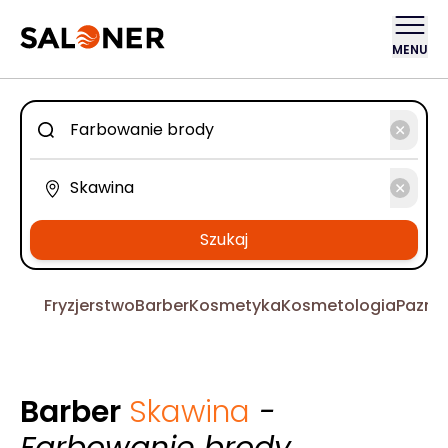
MENU
Szukaj
Fryzjerstwo
Barber
Kosmetyka
Kosmetologia
Pazno
Barber
Skawina
-