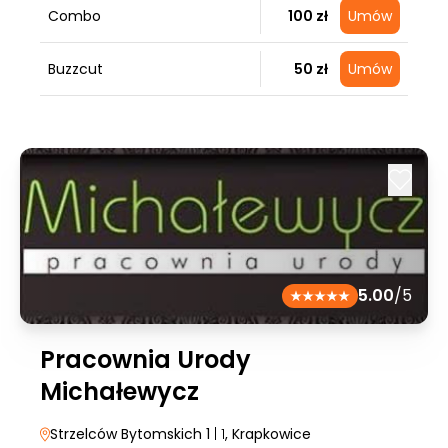
Combo
100 zł
Umów
Buzzcut
50 zł
Umów
5.00
/5
Pracownia Urody
Michałewycz
Strzelców Bytomskich 1
| 1
, Krapkowice