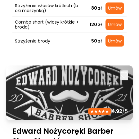
Strzyżenie włosów krótkich (b
80 zł
Umów
oki maszynką)
Combo short (włosy krótkie +
120 zł
Umów
broda)
Strzyżenie brody
50 zł
Umów
4.92
/5
Edward Nożycoręki Barber