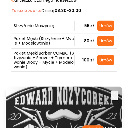
ul. Leszka Czarnego 19
, Rzeszów
Teraz otwarte
Dzisiaj:
08:30-20:00
Strzyżenie Maszynką
55 zł
Umów
Pakiet Męski (Strzyżenie + Myc
80 zł
Umów
ie + Modelowanie)
Pakiet Męski Barber COMBO (S
trzyżenie + Shaver + Trymero
100 zł
Umów
wanie Brody + Mycie + Modelo
wanie)