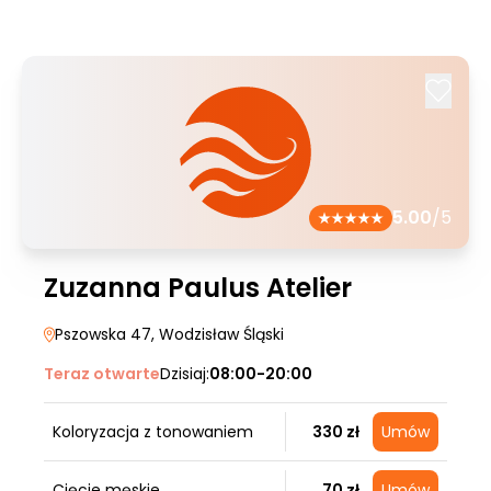
5.00
/5
Zuzanna Paulus Atelier
Pszowska 47
, Wodzisław Śląski
Teraz otwarte
Dzisiaj:
08:00-20:00
Koloryzacja z tonowaniem
330 zł
Umów
Cięcie męskie
70 zł
Umów