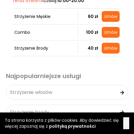
Teraz otwarte
Dzisiaj:
10:00-20:00
Strzyżenie Męskie
60 zł
Umów
Combo
100 zł
Umów
Strzyżenie Brody
40 zł
Umów
Najpopularniejsze usługi
Strzyżenie włosów
Strzyżenie brody
Ta strona korzysta z plików cookies. Aby dowiedzieć się
więcej zapoznaj się z
polityką prywatności
Pielęgnacja brody