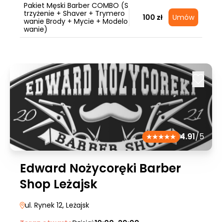
Pakiet Męski Barber COMBO (S
trzyżenie + Shaver + Trymero
100 zł
Umów
wanie Brody + Mycie + Modelo
wanie)
4.91
/5
Edward Nożycoręki Barber
Shop Leżajsk
ul. Rynek 12
, Leżajsk