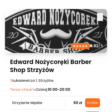
4.92
/5
Edward Nożycoręki Barber
Shop Strzyżów
Łukasiewicza 1
, Strzyżów
Teraz otwarte
Dzisiaj:
10:00-20:00
Strzyżenie Męskie
60 zł
Umów