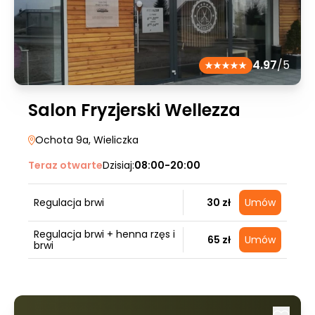
4.97
/5
Salon Fryzjerski Wellezza
Ochota 9a
, Wieliczka
Teraz otwarte
Dzisiaj:
08:00-20:00
Regulacja brwi
30 zł
Umów
Regulacja brwi + henna rzęs i
65 zł
Umów
brwi