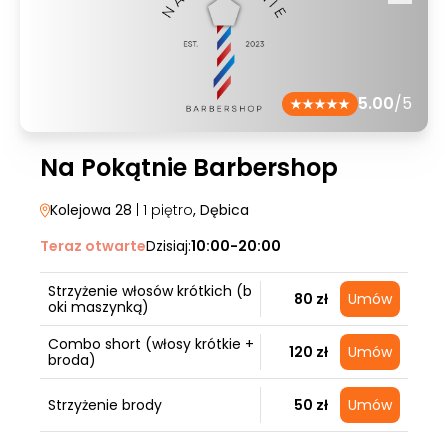
5.00
/5
Na Pokątnie Barbershop
Kolejowa 28
| 1 piętro
, Dębica
Teraz otwarte
Dzisiaj:
10:00-20:00
Strzyżenie włosów krótkich (b
80 zł
Umów
oki maszynką)
Combo short (włosy krótkie +
120 zł
Umów
broda)
Strzyżenie brody
50 zł
Umów