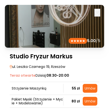
5.00
/5
Studio Fryzur Markus
ul. Leszka Czarnego 19
, Rzeszów
Teraz otwarte
Dzisiaj:
08:30-20:00
Strzyżenie Maszynką
55 zł
Umów
Pakiet Męski (Strzyżenie + Myc
80 zł
Umów
ie + Modelowanie)