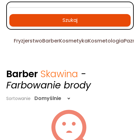
Szukaj
Fryzjerstwo
Barber
Kosmetyka
Kosmetologia
Pazno
Barber
Skawina
-
Farbowanie brody
Domyślnie
Sortowanie