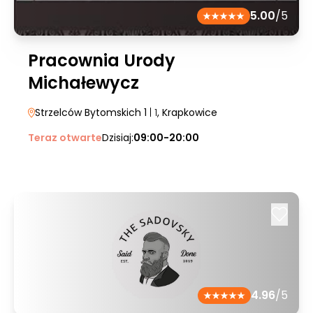
5.00
/5
Pracownia Urody
Michałewycz
Strzelców Bytomskich 1
| 1
, Krapkowice
Teraz otwarte
Dzisiaj:
09:00-20:00
4.96
/5