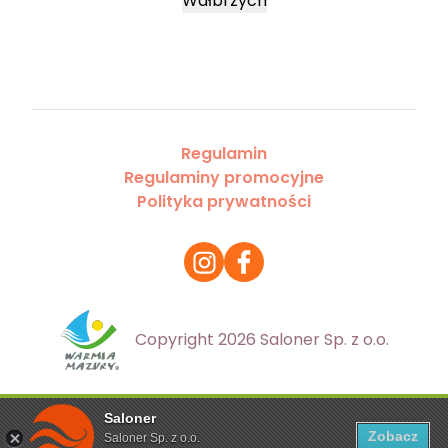
Wałbrzych
Regulamin
Regulaminy promocyjne
Polityka prywatności
Copyright 2026 Saloner Sp. z o.o.
Saloner
Ta strona korzysta z plików cookies. Aby dowiedzieć się
Zobacz
Saloner Sp. z o.o.