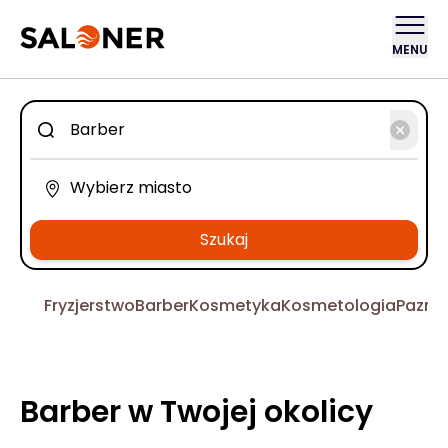
MENU
Szukaj
Fryzjerstwo
Barber
Kosmetyka
Kosmetologia
Pazno
Barber w Twojej okolicy