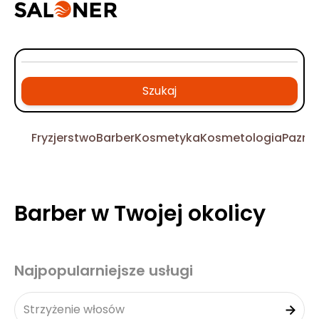
Szukaj
Fryzjerstwo
Barber
Kosmetyka
Kosmetologia
Pazno
Barber w Twojej okolicy
Najpopularniejsze usługi
Strzyżenie włosów