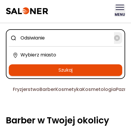
MENU
Szukaj
Fryzjerstwo
Barber
Kosmetyka
Kosmetologia
Pazno
Barber w Twojej okolicy