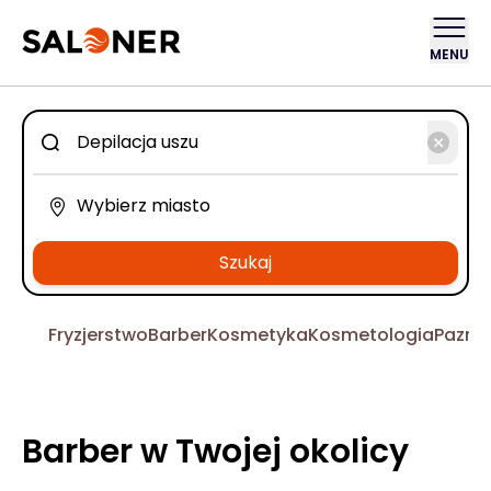
MENU
Szukaj
Fryzjerstwo
Barber
Kosmetyka
Kosmetologia
Pazno
Barber w Twojej okolicy