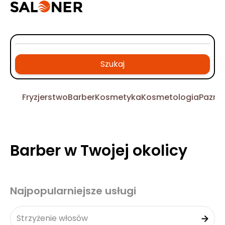
Szukaj
Fryzjerstwo
Barber
Kosmetyka
Kosmetologia
Pazno
Barber w Twojej okolicy
Najpopularniejsze usługi
Strzyżenie włosów