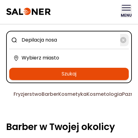
MENU
Szukaj
Fryzjerstwo
Barber
Kosmetyka
Kosmetologia
Pazno
Barber w Twojej okolicy