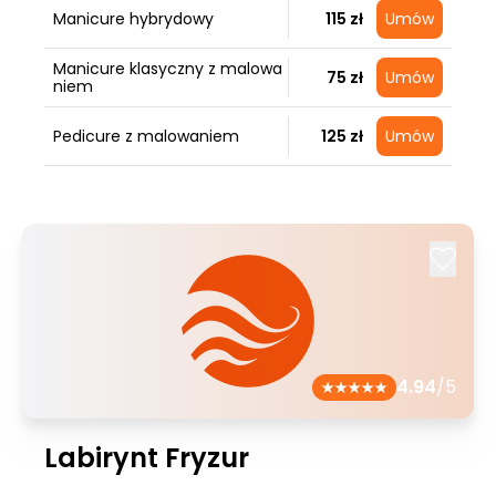
Manicure hybrydowy
115 zł
Umów
Manicure klasyczny z malowa
75 zł
Umów
niem
Pedicure z malowaniem
125 zł
Umów
4.94
/5
Labirynt Fryzur