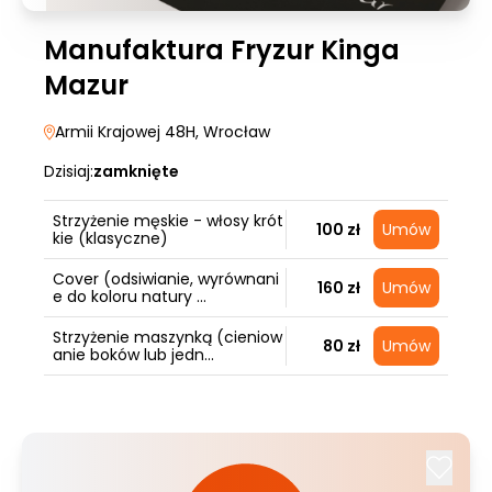
Manufaktura Fryzur Kinga
Mazur
Armii Krajowej 48H
, Wrocław
Dzisiaj:
zamknięte
Strzyżenie męskie - włosy krót
100 zł
Umów
kie (klasyczne)
Cover (odsiwianie, wyrównani
160 zł
Umów
e do koloru natury ...
Strzyżenie maszynką (cieniow
80 zł
Umów
anie boków lub jedn...