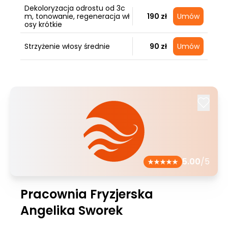
Dekoloryzacja odrostu od 3c
m, tonowanie, regeneracja wł
190 zł
Umów
osy krótkie
Strzyżenie włosy średnie
90 zł
Umów
5.00
/5
Pracownia Fryzjerska
Angelika Sworek