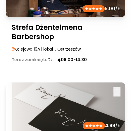
5.00
/5
Strefa Dżentelmena
Barbershop
Kolejowa 19A
| lokal 1
, Ostrzeszów
Teraz zamknięte
Dzisiaj:
08:00-14:30
4.99
/5