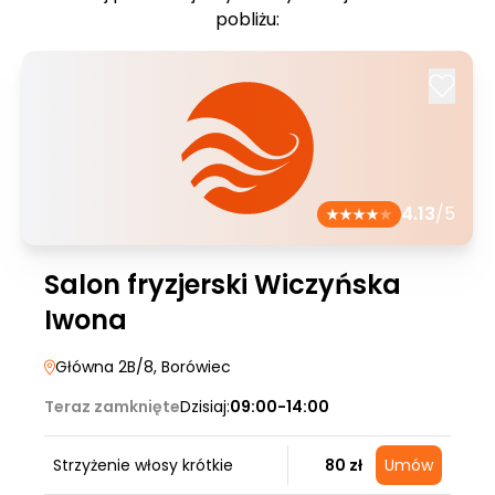
pobliżu:
4.13
/5
Salon fryzjerski Wiczyńska
Iwona
Główna 2B/8
, Borówiec
Teraz zamknięte
Dzisiaj:
09:00-14:00
Strzyżenie włosy krótkie
80 zł
Umów