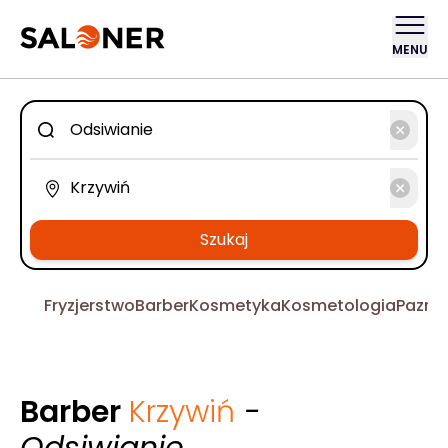
MENU
Szukaj
Fryzjerstwo
Barber
Kosmetyka
Kosmetologia
Pazno
Barber
Krzywiń
-