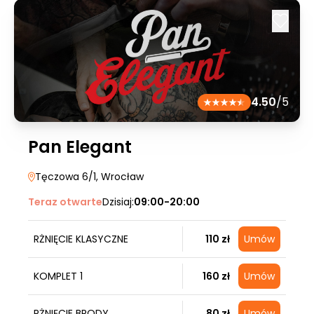
4.50
/5
Pan Elegant
Tęczowa 6/1
, Wrocław
Teraz otwarte
Dzisiaj:
09:00-20:00
RŻNIĘCIE KLASYCZNE
110 zł
Umów
KOMPLET 1
160 zł
Umów
RŻNIĘCIE BRODY
80 zł
Umów