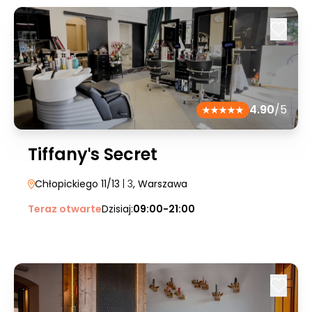
4.90
/5
Tiffanyˈs Secret
Chłopickiego 11/13
| 3
, Warszawa
Teraz otwarte
Dzisiaj:
09:00-21:00