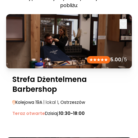
pobliżu:
5.00
/5
Strefa Dżentelmena
Barbershop
Kolejowa 19A
| lokal 1
, Ostrzeszów
Teraz otwarte
Dzisiaj:
10:30-18:00