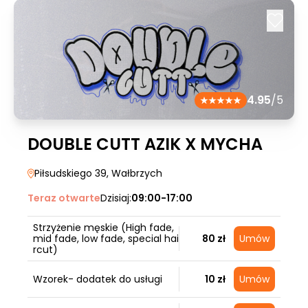
4.95
/5
DOUBLE CUTT AZIK X MYCHA
Piłsudskiego 39
, Wałbrzych
Teraz otwarte
Dzisiaj:
09:00-17:00
Strzyżenie męskie (High fade,
mid fade, low fade, special hai
80 zł
Umów
rcut)
Wzorek- dodatek do usługi
10 zł
Umów