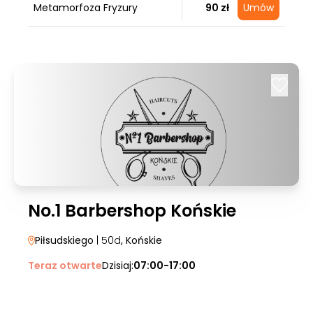
Metamorfoza Fryzury
90 zł
Umów
No.1 Barbershop Końskie
Piłsudskiego
| 50d
, Końskie
Teraz otwarte
Dzisiaj:
07:00-17:00