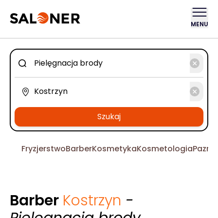
MENU
Szukaj
Fryzjerstwo
Barber
Kosmetyka
Kosmetologia
Pazno
Barber
Kostrzyn
-