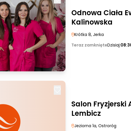
Odnowa Ciała Ew
Kalinowska
Krótka 8
, Jerka
Teraz zamknięte
Dzisiaj:
08:3
Salon Fryzjerski
Lembicz
Jeziorna 1a
, Ostroróg