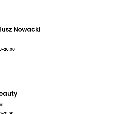
iusz Nowacki
0-20:00
Beauty
ań
0-21:00