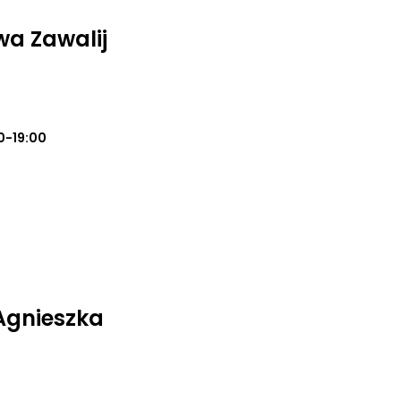
a Zawalij
0-19:00
 Agnieszka