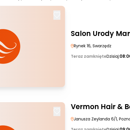
Salon Urody Mar
Rynek 16
, Swarzędz
Teraz zamknięte
Dzisiaj:
08:0
Vermon Hair & 
Janusza Zeylanda 6/1
, Pozn
Teraz zamknięte
Dzisiaj:
09:0