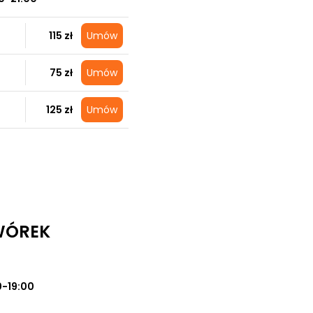
115 zł
Umów
75 zł
Umów
125 zł
Umów
WÓREK
0-19:00