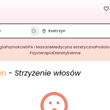
gia
Paznokcie
SPA i Masaże
Medycyna estetyczna
Podolo
Fizjoterapia
Dietetyka
Inne
yn
- Strzyżenie włosów