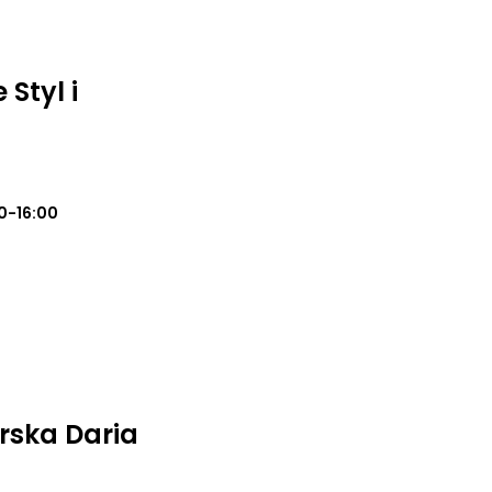
 Styl i
0-16:00
rska Daria