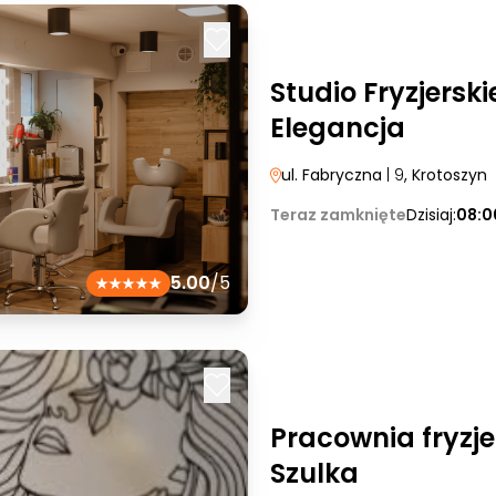
Studio Fryzjerskie
Elegancja
ul. Fabryczna
| 9
, Krotoszyn
Teraz zamknięte
Dzisiaj:
08:0
5.00
/5
Pracownia fryzje
Szulka