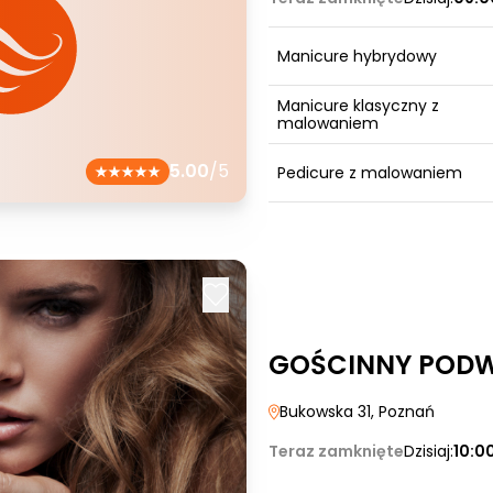
Manicure hybrydowy
Manicure klasyczny z
malowaniem
5.00
/5
Pedicure z malowaniem
GOŚCINNY POD
Bukowska 31
, Poznań
Teraz zamknięte
Dzisiaj:
10:0