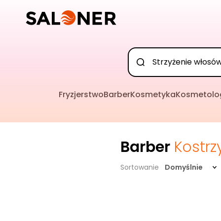
Fryzjerstwo
Barber
Kosmetyka
Kosmetolo
Barber
Kostrz
Sortowanie
Domyślnie