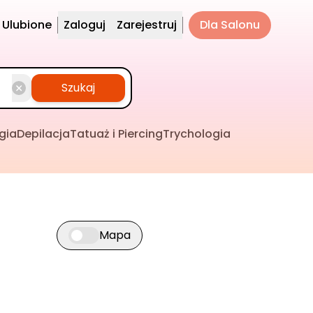
Ulubione
Zaloguj
Zarejestruj
Dla Salonu
Szukaj
gia
Depilacja
Tatuaż i Piercing
Trychologia
Mapa
Przełącz widok mapy