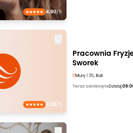
4.90
/5
Pracownia Fryzj
Sworek
Mury
| 35
, Buk
Teraz zamknięte
Dzisiaj:
09:0
5.00
/5