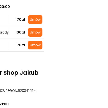
20:00
70 zł
Umów
brody
100 zł
Umów
70 zł
Umów
er Shop Jakub
3502, REGON:520341454
,
21:00