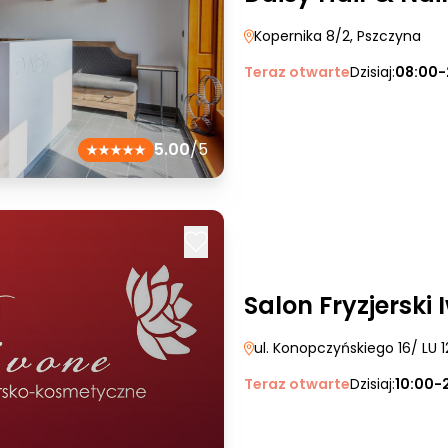
Kopernika 8/2
, Pszczyna
Teraz otwarte
Dzisiaj:
08:00-
5.00
/5
Salon Fryzjerski 
ul. Konopczyńskiego 16/ LU 1
Teraz otwarte
Dzisiaj:
10:00-