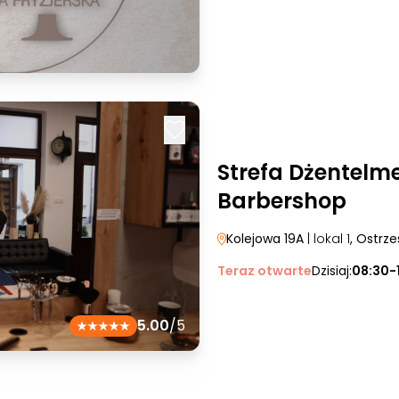
Strefa Dżentelm
Barbershop
Kolejowa 19A
| lokal 1
, Ostrz
Teraz otwarte
Dzisiaj:
08:30-
5.00
/5