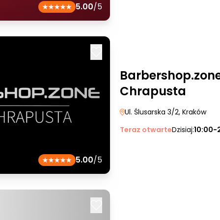
5.00
/5
Barbershop.zone
Chrapusta
Ul. Ślusarska 3/2
, Kraków
Teraz otwarte
Dzisiaj:
10:00-
5.00
/5