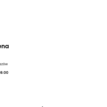
ena
eszów
16:00