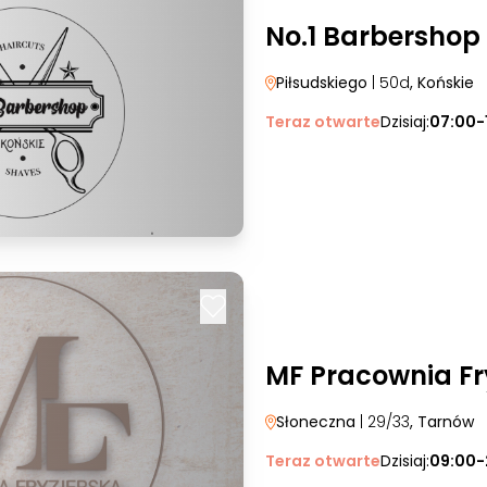
No.1 Barbershop
Piłsudskiego
| 50d
, Końskie
Teraz otwarte
Dzisiaj:
07:00-
MF Pracownia Fr
Słoneczna
| 29/33
, Tarnów
Teraz otwarte
Dzisiaj:
09:00-