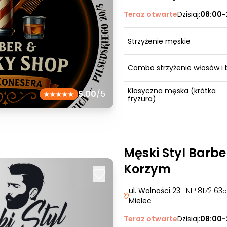
Teraz otwarte
Dzisiaj:
08:00-
Strzyżenie męskie
Combo strzyżenie włosów i 
Klasyczna męska (krótka
5.00
/5
fryzura)
Męski Styl Barb
Korzym
ul. Wolności 23
| NIP:817216
Mielec
Teraz otwarte
Dzisiaj:
08:00-