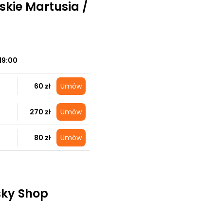
skie Martusia /
19:00
60 zł
Umów
270 zł
Umów
80 zł
Umów
sky Shop