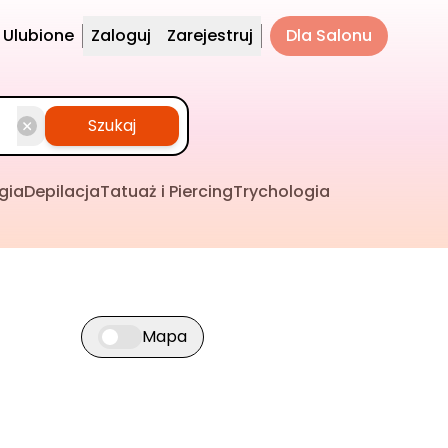
Ulubione
Zaloguj
Zarejestruj
Dla Salonu
Szukaj
gia
Depilacja
Tatuaż i Piercing
Trychologia
Mapa
Przełącz widok mapy