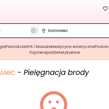
gia
Paznokcie
SPA i Masaże
Medycyna estetyczna
Podolo
Fizjoterapia
Dietetyka
Inne
wiec
- Pielęgnacja brody