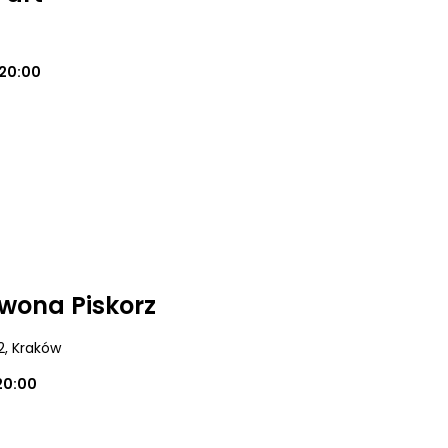
20:00
Iwona Piskorz
2
, Kraków
20:00