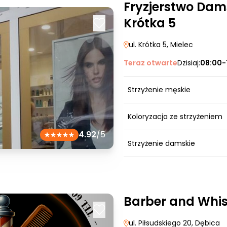
Fryzjerstwo Dam
Krótka 5
ul. Krótka 5
, Mielec
Teraz otwarte
Dzisiaj:
08:00-
Strzyżenie męskie
Koloryzacja ze strzyżeniem
4.92
/5
Strzyżenie damskie
Barber and Whi
ul. Piłsudskiego 20
, Dębica