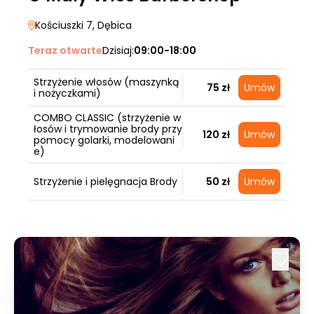
Kościuszki 7
, Dębica
Teraz otwarte
Dzisiaj:
09:00-18:00
Strzyżenie włosów (maszynką
75 zł
Umów
i nożyczkami)
COMBO CLASSIC (strzyżenie w
łosów i trymowanie brody przy
120 zł
Umów
pomocy golarki, modelowani
e)
Strzyżenie i pielęgnacja Brody
50 zł
Umów