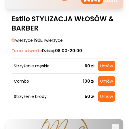
5.00
/5
Estilo STYLIZACJA WŁOSÓW &
BARBER
Iwierzyce 190E
, Iwierzyce
Teraz otwarte
Dzisiaj:
08:00-20:00
Strzyżenie męskie
60 zł
Umów
Combo
100 zł
Umów
Strzyżenie brody
50 zł
Umów