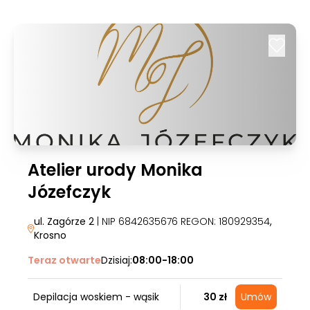
Atelier urody Monika
Józefczyk
ul. Zagórze 2
| NIP 6842635676 REGON: 180929354
,
Krosno
Teraz otwarte
Dzisiaj:
08:00-18:00
Depilacja woskiem - wąsik
30 zł
Umów