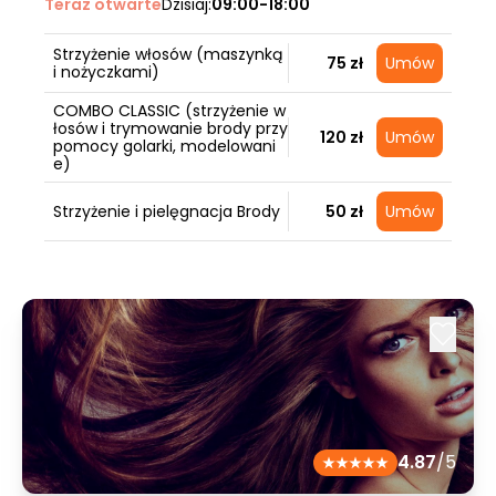
Teraz otwarte
Dzisiaj:
09:00-18:00
Strzyżenie włosów (maszynką
75 zł
Umów
i nożyczkami)
COMBO CLASSIC (strzyżenie w
łosów i trymowanie brody przy
120 zł
Umów
pomocy golarki, modelowani
e)
Strzyżenie i pielęgnacja Brody
50 zł
Umów
4.87
/5