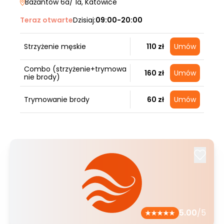
Bażantów 6a/ 1a
, Katowice
Teraz otwarte
Dzisiaj:
09:00-20:00
Strzyżenie męskie
110 zł
Umów
Combo (strzyżenie+trymowa
160 zł
Umów
nie brody)
Trymowanie brody
60 zł
Umów
5.00
/5