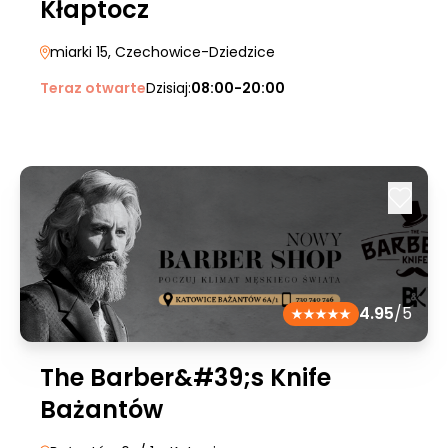
Kłaptocz
miarki 15
, Czechowice-Dziedzice
Teraz otwarte
Dzisiaj:
08:00-20:00
4.95
/5
The Barber&#39;s Knife
Bażantów