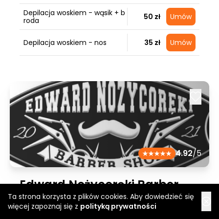
Depilacja woskiem - wąsik + b
50 zł
Umów
roda
Depilacja woskiem - nos
35 zł
Umów
4.92
/5
Edward Nożycoręki Barber
Ta strona korzysta z plików cookies. Aby dowiedzieć się
Shop Strzyżów
więcej zapoznaj się z
polityką prywatności