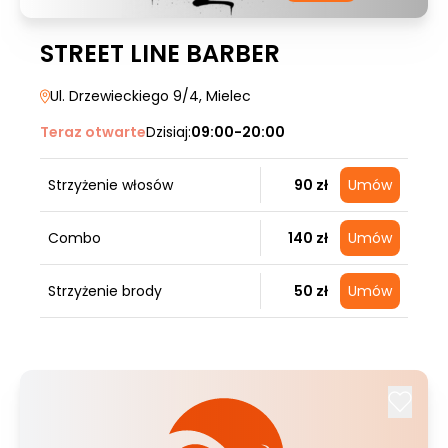
STREET LINE BARBER
Ul. Drzewieckiego 9/4
, Mielec
Teraz otwarte
Dzisiaj:
09:00-20:00
Strzyżenie włosów
90 zł
Umów
Combo
140 zł
Umów
Strzyżenie brody
50 zł
Umów