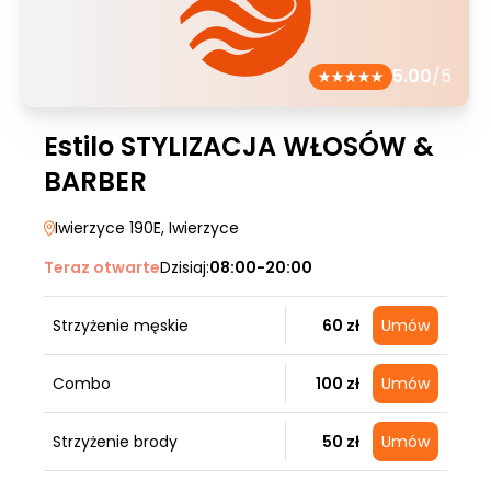
5.00
/5
Estilo STYLIZACJA WŁOSÓW &
BARBER
Iwierzyce 190E
, Iwierzyce
Teraz otwarte
Dzisiaj:
08:00-20:00
Strzyżenie męskie
60 zł
Umów
Combo
100 zł
Umów
Strzyżenie brody
50 zł
Umów