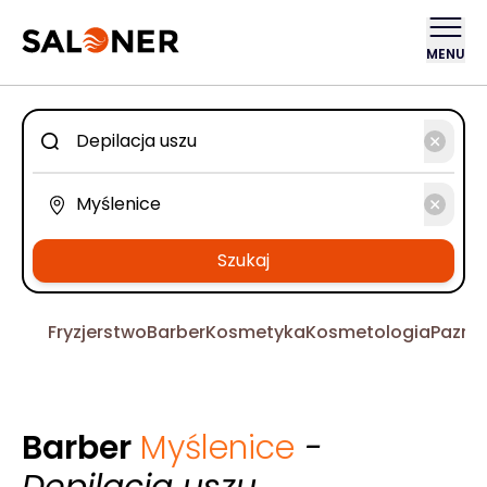
MENU
Szukaj
Fryzjerstwo
Barber
Kosmetyka
Kosmetologia
Pazno
Barber
Myślenice
-