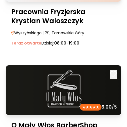
Pracownia Fryzjerska
Krystian Waloszczyk
Wyszyńskiego
| 29
, Tarnowskie Góry
Teraz otwarte
Dzisiaj:
08:00-19:00
5.00
/5
O Mały Włos BarberShop