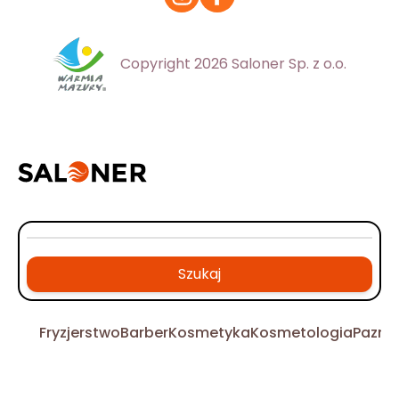
Copyright 2026 Saloner Sp. z o.o.
Szukaj
Fryzjerstwo
Barber
Kosmetyka
Kosmetologia
Pazno