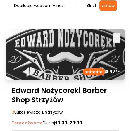
Depilacja woskiem - nos
35 zł
Umów
4.92
/5
Edward Nożycoręki Barber
Shop Strzyżów
Łukasiewicza 1
, Strzyżów
Teraz otwarte
Dzisiaj:
10:00-20:00