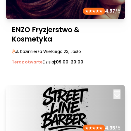
4.87
/5
ENZO Fryzjerstwo &
Kosmetyka
ul. Kazimierza Wielkiego 23
, Jasło
Teraz otwarte
Dzisiaj:
09:00-20:00
4.95
/5