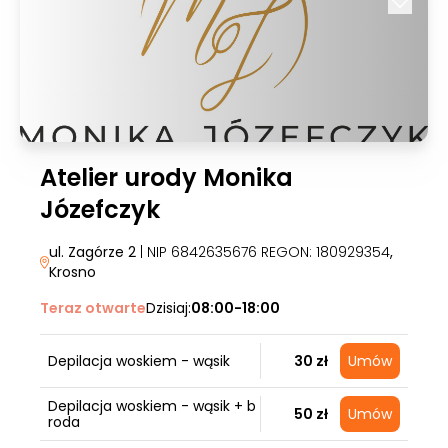
Atelier urody Monika
Józefczyk
ul. Zagórze 2
| NIP 6842635676 REGON: 180929354
,
Krosno
Teraz otwarte
Dzisiaj:
08:00-18:00
Depilacja woskiem - wąsik
30 zł
Umów
Depilacja woskiem - wąsik + b
50 zł
Umów
roda