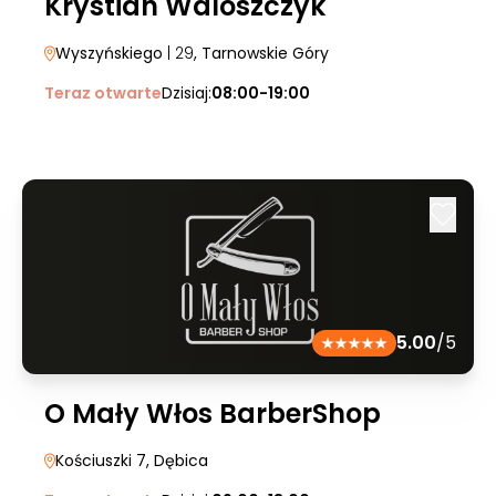
Krystian Waloszczyk
Wyszyńskiego
| 29
, Tarnowskie Góry
Teraz otwarte
Dzisiaj:
08:00-19:00
5.00
/5
O Mały Włos BarberShop
Kościuszki 7
, Dębica