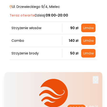
Ul. Drzewieckiego 9/4
, Mielec
Teraz otwarte
Dzisiaj:
09:00-20:00
Strzyżenie włosów
90 zł
Umów
Combo
140 zł
Umów
Strzyżenie brody
50 zł
Umów