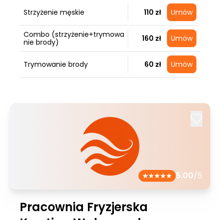
Strzyżenie męskie
110 zł
Umów
Combo (strzyżenie+trymowa
160 zł
Umów
nie brody)
Trymowanie brody
60 zł
Umów
5.00
/5
Pracownia Fryzjerska