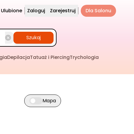
Ulubione
Zaloguj
Zarejestruj
Dla Salonu
Szukaj
gia
Depilacja
Tatuaż i Piercing
Trychologia
Mapa
Przełącz widok mapy