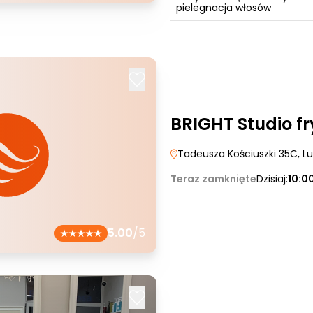
pielegnacja włosów
BRIGHT Studio fr
Tadeusza Kościuszki 35C
, L
Teraz zamknięte
Dzisiaj:
10:0
5.00
/5