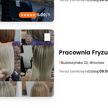
Teraz zamknięte
Dzisiaj:
09:0
5.00
/5
Pracownia Fryz
Budziszyńska 22
, Wrocław
Teraz zamknięte
Dzisiaj:
09:0