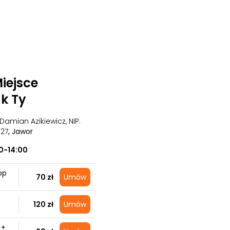
iejsce
k Ty
Damian Azikiewicz, NIP:
327
, Jawor
0-14:00
op
70 zł
Umów
120 zł
Umów
 +