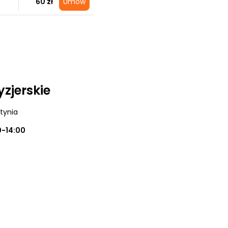
60 zł
Umów
yzjerskie
utynia
0-14:00