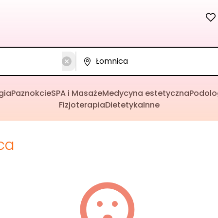
gia
Paznokcie
SPA i Masaże
Medycyna estetyczna
Podolo
Fizjoterapia
Dietetyka
Inne
ca