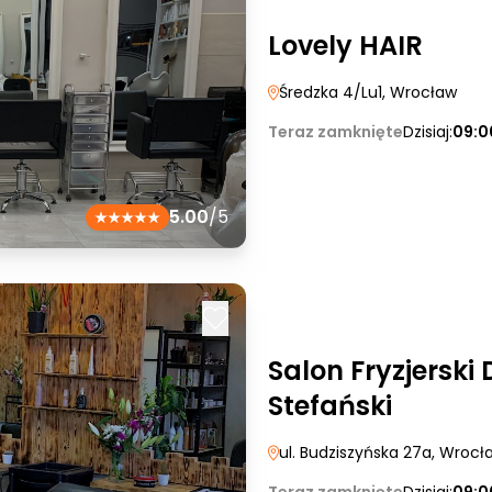
Lovely HAIR
Średzka 4/Lu1
, Wrocław
Teraz zamknięte
Dzisiaj:
09:0
5.00
/5
Salon Fryzjerski
Stefański
ul. Budziszyńska 27a
, Wrocł