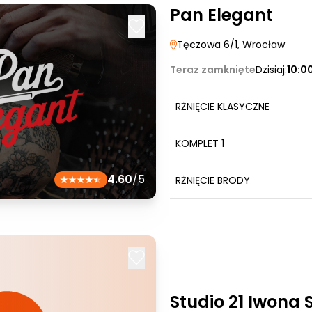
Pan Elegant
Tęczowa 6/1
, Wrocław
Teraz zamknięte
Dzisiaj:
10:0
RŻNIĘCIE KLASYCZNE
KOMPLET 1
4.60
/5
RŻNIĘCIE BRODY
Studio 21 Iwona 