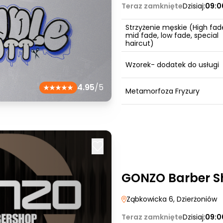
Teraz zamknięte
Dzisiaj:
09:0
Strzyżenie męskie (High fad
mid fade, low fade, special
haircut)
Wzorek- dodatek do usługi
4.95
/5
Metamorfoza Fryzury
GONZO Barber S
Ząbkowicka 6
, Dzierżoniów
Teraz zamknięte
Dzisiaj:
09:0