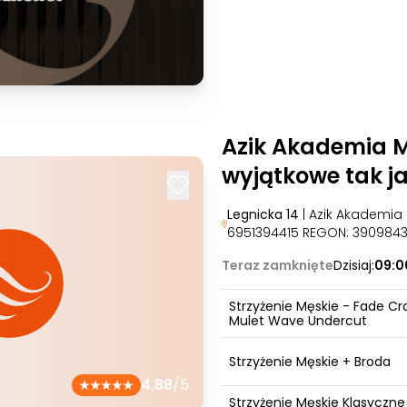
Azik Akademia M
wyjątkowe tak ja
Legnicka 14
| Azik Akademia 
6951394415 REGON: 390984
Teraz zamknięte
Dzisiaj:
09:0
Strzyżenie Męskie - Fade Cr
Mulet Wave Undercut
Strzyżenie Męskie + Broda
4.88
/5
Strzyżenie Męskie Klasyczne