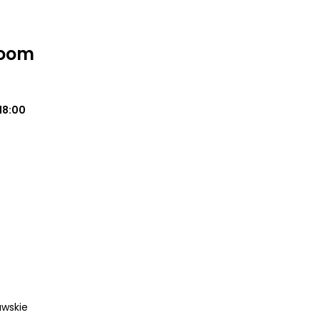
Room
18:00
awskie