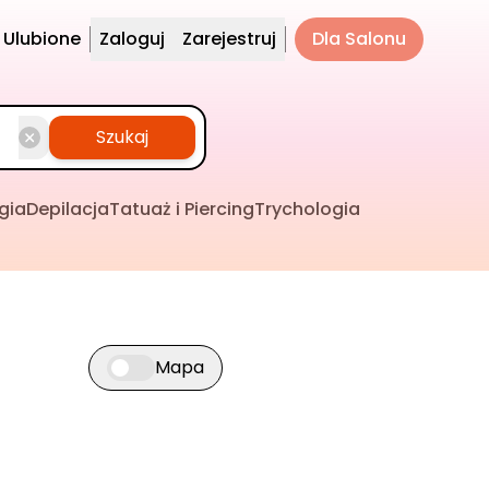
Ulubione
Zaloguj
Zarejestruj
Dla Salonu
Szukaj
gia
Depilacja
Tatuaż i Piercing
Trychologia
Mapa
Przełącz widok mapy