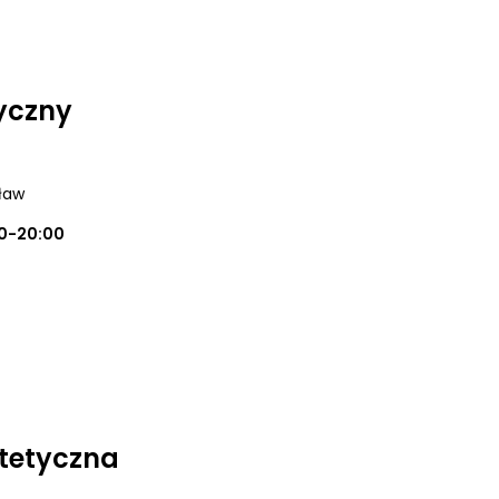
yczny
ław
00-20:00
tetyczna