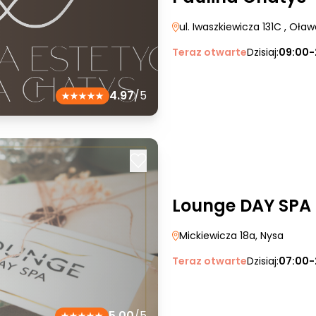
ul. Iwaszkiewicza 131C
, Oław
Teraz otwarte
Dzisiaj:
09:00-
4.97
/5
Lounge DAY SPA
Mickiewicza 18a
, Nysa
Teraz otwarte
Dzisiaj:
07:00-
5.00
/5