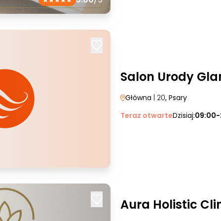
Salon Urody Gl
Główna
| 20
, Psary
Teraz otwarte
Dzisiaj:
09:00-
Aura Holistic Cli