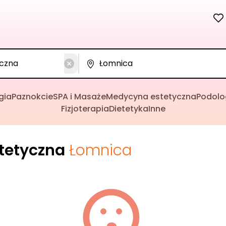
gia
Paznokcie
SPA i Masaże
Medycyna estetyczna
Podolo
Fizjoterapia
Dietetyka
Inne
tetyczna
Łomnica