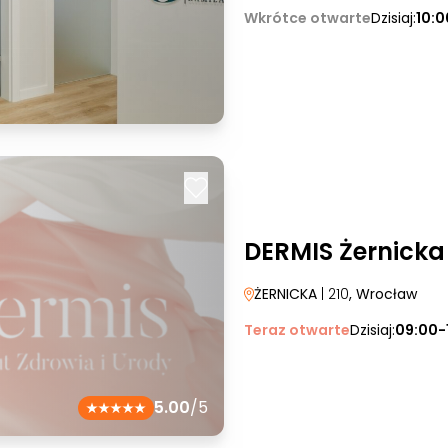
Wkrótce otwarte
Dzisiaj:
10:0
DERMIS Żernicka
ŻERNICKA
| 210
, Wrocław
Teraz otwarte
Dzisiaj:
09:00-
5.00
/5