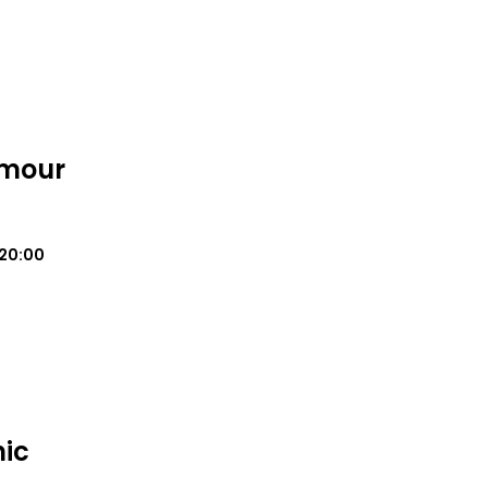
amour
20:00
nic