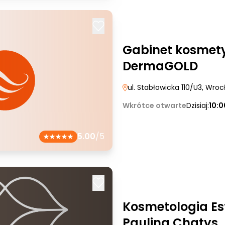
Gabinet kosmet
DermaGOLD
ul. Stabłowicka 110/U3
, Wroc
Wkrótce otwarte
Dzisiaj:
10:
5.00
/5
Kosmetologia Es
Paulina Chatys