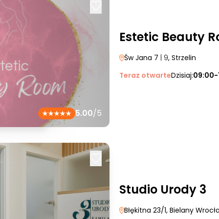
Estetic Beauty 
Św Jana 7
| 9
, Strzelin
Teraz otwarte
Dzisiaj:
09:00-
5.00
/5
Studio Urody 3
Błękitna 23/1
, Bielany Wrocł