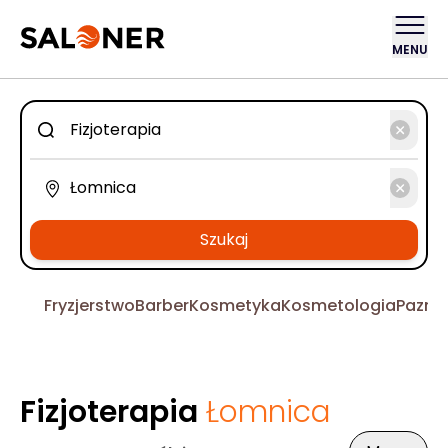
MENU
Szukaj
Fryzjerstwo
Barber
Kosmetyka
Kosmetologia
Pazno
Fizjoterapia
Łomnica