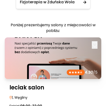
Fizjoterapia w Zduńska Wola
Poniżej prezentujemy salony z miejscowości w
pobliżu:
4.30
/5
leciak salon
1
, Węgliny