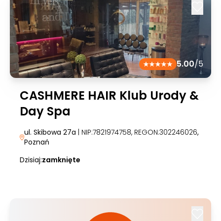
5.00
/5
CASHMERE HAIR Klub Urody &
Day Spa
ul. Skibowa 27a
| NIP:7821974758, REGON:302246026
,
Poznań
Dzisiaj:
zamknięte