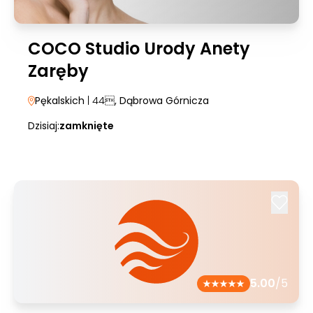
COCO Studio Urody Anety
Zaręby
Pękalskich
| 44
, Dąbrowa Górnicza
Dzisiaj:
zamknięte
5.00
/5