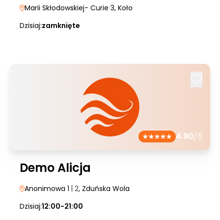
Marii Skłodowskiej- Curie 3
, Koło
Dzisiaj:
zamknięte
4.90
/5
Demo Alicja
Anonimowa 1
| 2
, Zduńska Wola
Dzisiaj:
12:00-21:00