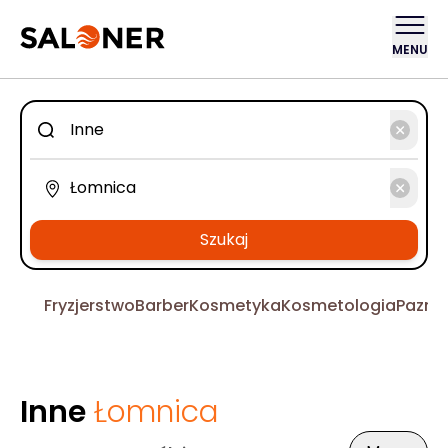
MENU
Szukaj
Fryzjerstwo
Barber
Kosmetyka
Kosmetologia
Pazno
Inne
Łomnica