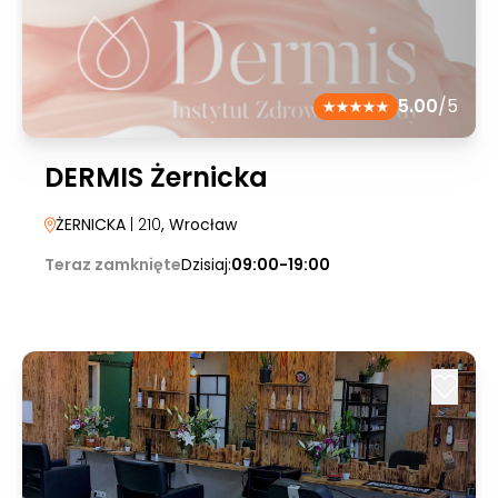
5.00
/5
DERMIS Żernicka
ŻERNICKA
| 210
, Wrocław
Teraz zamknięte
Dzisiaj:
09:00-19:00