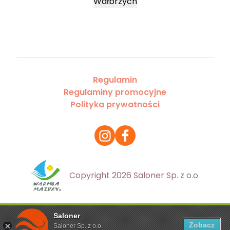
Wałbrzych
Regulamin
Regulaminy promocyjne
Polityka prywatności
Copyright 2026 Saloner Sp. z o.o.
Saloner
Ta strona korzysta z plików cookies. Aby dowiedzieć się
Zobacz
Saloner Sp. z o.o.