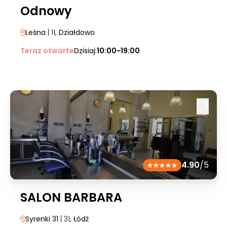
Odnowy
Leśna
| 11
, Działdowo
Teraz otwarte
Dzisiaj:
10:00-19:00
4.90
/5
SALON BARBARA
Syrenki 31
| 31
, Łódź