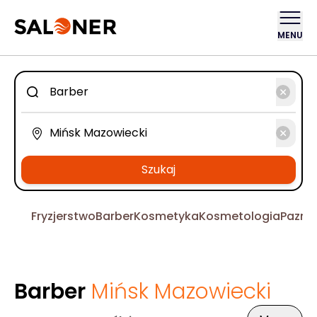
MENU
Szukaj
Fryzjerstwo
Barber
Kosmetyka
Kosmetologia
Pazno
Barber
Mińsk Mazowiecki