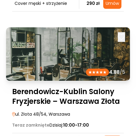
Cover męski + strzyżenie
290 zł
Umów
4.88
/5
Berendowicz-Kublin Salony
Fryzjerskie – Warszawa Złota
ul. Złota 48/54
, Warszawa
Teraz zamknięte
Dzisiaj:
10:00-17:00