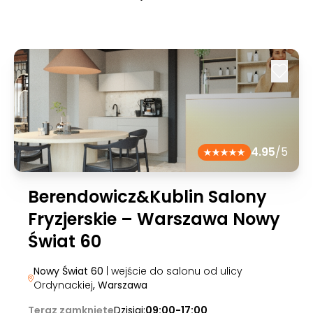
4.95
/5
Berendowicz&Kublin Salony
Fryzjerskie – Warszawa Nowy
Świat 60
Nowy Świat 60
| wejście do salonu od ulicy
Ordynackiej
, Warszawa
Teraz zamknięte
Dzisiaj:
09:00-17:00