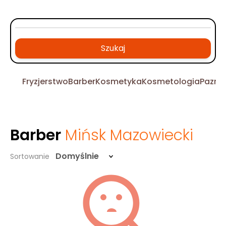
Szukaj
Fryzjerstwo
Barber
Kosmetyka
Kosmetologia
Pazno
Barber
Mińsk Mazowiecki
Domyślnie
Sortowanie