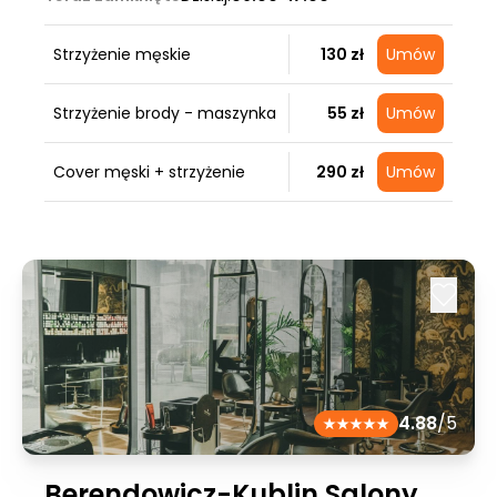
Strzyżenie męskie
130 zł
Umów
Strzyżenie brody - maszynka
55 zł
Umów
Cover męski + strzyżenie
290 zł
Umów
4.88
/5
Berendowicz-Kublin Salony