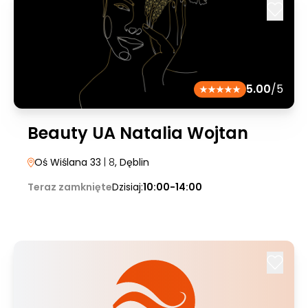
5.00
/5
Beauty UA Natalia Wojtan
Oś Wiślana 33
| 8
, Dęblin
Teraz zamknięte
Dzisiaj:
10:00-14:00