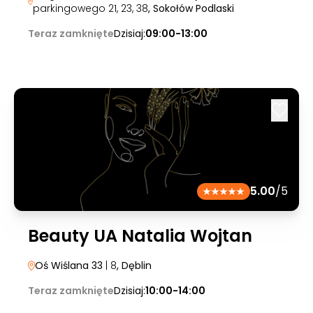
parkingowego 21, 23, 38
, Sokołów Podlaski
Teraz zamknięte
Dzisiaj:
09:00-13:00
5.00
/5
Beauty UA Natalia Wojtan
Oś Wiślana 33
| 8
, Dęblin
Teraz zamknięte
Dzisiaj:
10:00-14:00