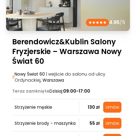
4.95
/5
Berendowicz&Kublin Salony
Fryzjerskie – Warszawa Nowy
Świat 60
Nowy Świat 60
| wejście do salonu od ulicy
Ordynackiej
, Warszawa
Teraz zamknięte
Dzisiaj:
09:00-17:00
Strzyżenie męskie
130 zł
Umów
Strzyżenie brody - maszynka
55 zł
Umów