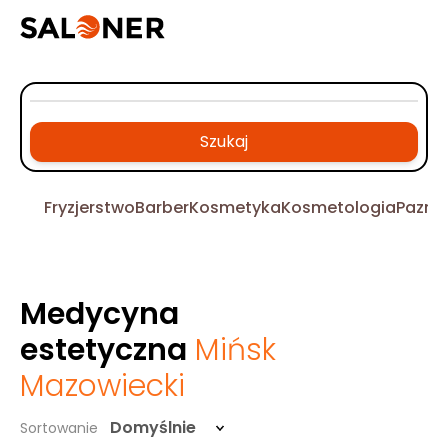
Szukaj
Fryzjerstwo
Barber
Kosmetyka
Kosmetologia
Pazno
Medycyna
estetyczna
Mińsk
Mazowiecki
Domyślnie
Sortowanie