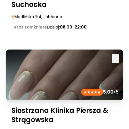
Suchocka
Modlińska 154
, Jabłonna
Teraz zamknięte
Dzisiaj:
08:00-22:00
5.00
/5
Siostrzana Klinika Piersza &
Strągowska