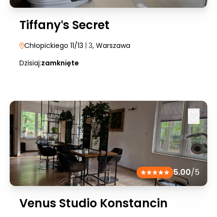
Tiffanyˈs Secret
Chłopickiego 11/13
| 3
, Warszawa
Dzisiaj:
zamknięte
5.00
/5
Venus Studio Konstancin