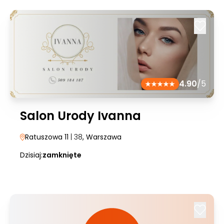
4.90
/5
Salon Urody Ivanna
Ratuszowa 11
| 38
, Warszawa
Dzisiaj:
zamknięte