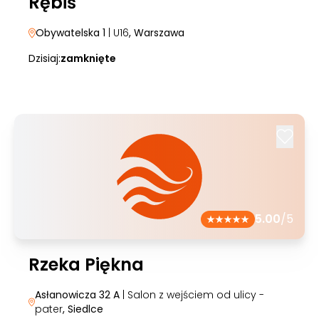
Rębiś
Obywatelska 1
| U16
, Warszawa
Dzisiaj:
zamknięte
5.00
/5
Rzeka Piękna
Asłanowicza 32 A
| Salon z wejściem od ulicy -
pater
, Siedlce