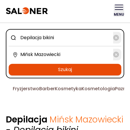
MENU
Szukaj
Fryzjerstwo
Barber
Kosmetyka
Kosmetologia
Pazno
Depilacja
Mińsk Mazowiecki