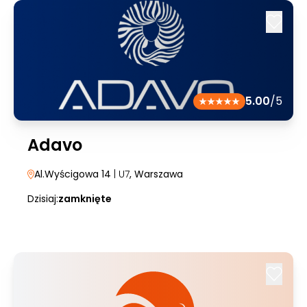
5.00
/5
Adavo
Al.Wyścigowa 14
| U7
, Warszawa
Dzisiaj:
zamknięte