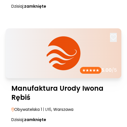
Dzisiaj:
zamknięte
5.00
/5
Manufaktura Urody Iwona
Rębiś
Obywatelska 1
| U16
, Warszawa
Dzisiaj:
zamknięte