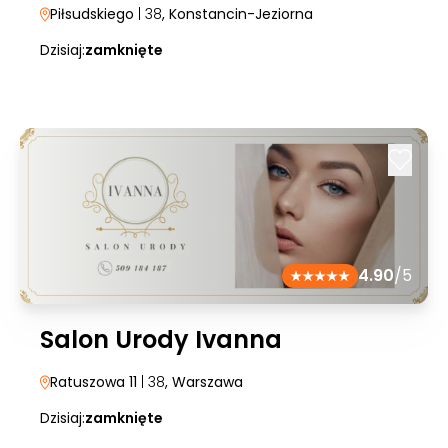
Piłsudskiego
| 38
, Konstancin-Jeziorna
Dzisiaj:
zamknięte
4.90
/5
Salon Urody Ivanna
Ratuszowa 11
| 38
, Warszawa
Dzisiaj:
zamknięte