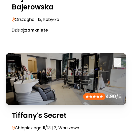
Bajerowska
Orszagha
| 13
, Kobyłka
Dzisiaj:
zamknięte
4.90
/5
Tiffanyˈs Secret
Chłopickiego 11/13
| 3
, Warszawa