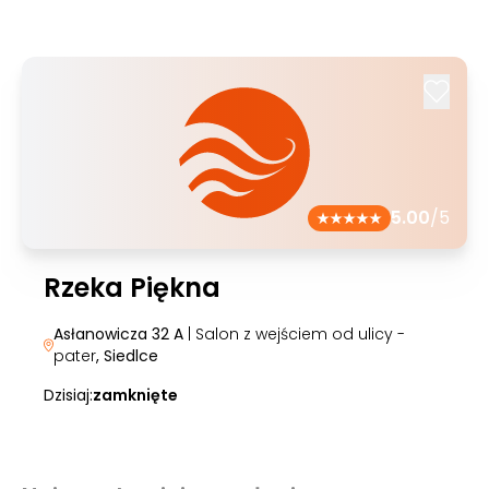
5.00
/5
Rzeka Piękna
Asłanowicza 32 A
| Salon z wejściem od ulicy -
pater
, Siedlce
Dzisiaj:
zamknięte