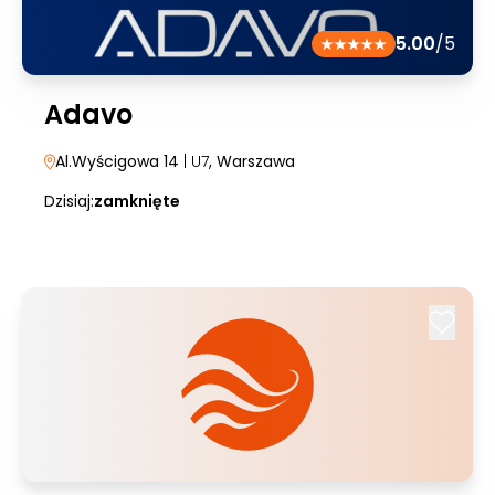
5.00
/5
Adavo
Al.Wyścigowa 14
| U7
, Warszawa
Dzisiaj:
zamknięte