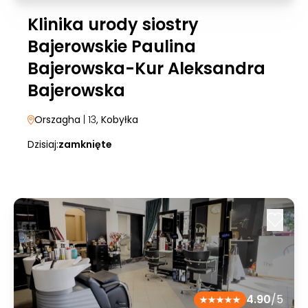
Klinika urody siostry
Bajerowskie Paulina
Bajerowska-Kur Aleksandra
Bajerowska
Orszagha
| 13
, Kobyłka
Dzisiaj:
zamknięte
4.90
/5