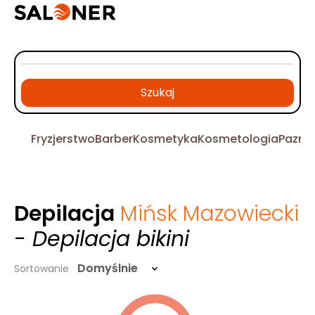
Szukaj
Fryzjerstwo
Barber
Kosmetyka
Kosmetologia
Pazno
Depilacja
Mińsk Mazowiecki
- Depilacja bikini
Domyślnie
Sortowanie