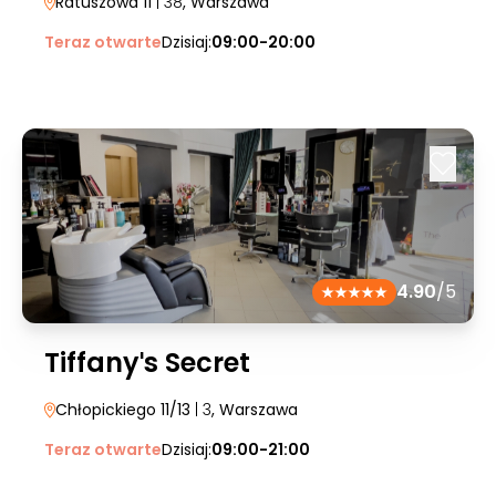
Ratuszowa 11
| 38
, Warszawa
Teraz otwarte
Dzisiaj:
09:00-20:00
4.90
/5
Tiffanyˈs Secret
Chłopickiego 11/13
| 3
, Warszawa
Teraz otwarte
Dzisiaj:
09:00-21:00