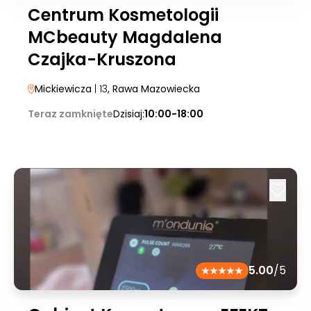
Centrum Kosmetologii
MCbeauty Magdalena
Czajka-Kruszona
Mickiewicza
| 13
, Rawa Mazowiecka
Teraz zamknięte
Dzisiaj:
10:00-18:00
5.00
/5