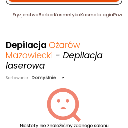
Fryzjerstwo
Barber
Kosmetyka
Kosmetologia
Pazno
Depilacja
Ożarów
Mazowiecki
- Depilacja
laserowa
Domyślnie
Sortowanie
Niestety nie znaleźliśmy żadnego salonu