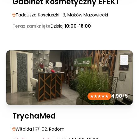
Gabinet Kosmetyczny EFEKT
Tadeusza Kosciuszki
| 3
, Maków Mazowiecki
Teraz zamknięte
Dzisiaj:
10:00-18:00
4.90
/5
TrychaMed
Witolda
| 7/1.02
, Radom