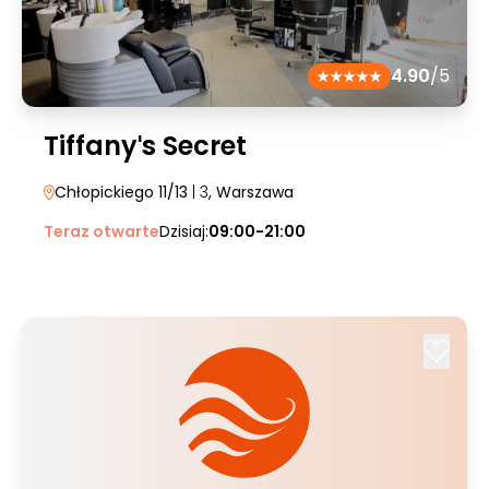
4.90
/5
Tiffanyˈs Secret
Chłopickiego 11/13
| 3
, Warszawa
Teraz otwarte
Dzisiaj:
09:00-21:00