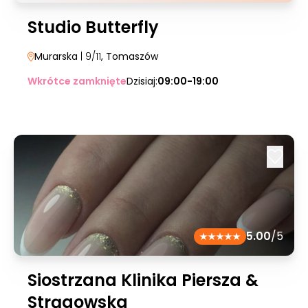
Studio Butterfly
Murarska
| 9/11
, Tomaszów
Wkrótce zamknięte
Dzisiaj:
09:00-19:00
5.00
/5
Siostrzana Klinika Piersza &
Strągowska