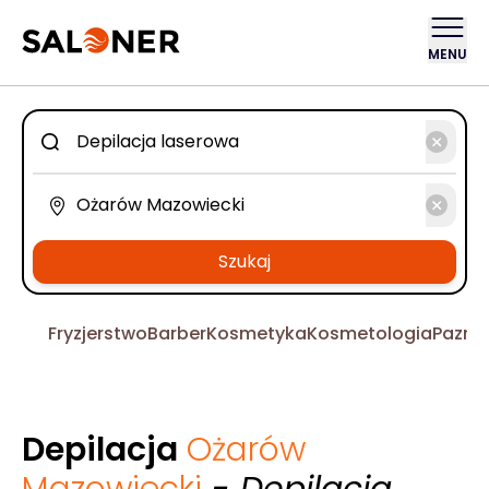
MENU
Szukaj
Fryzjerstwo
Barber
Kosmetyka
Kosmetologia
Pazno
Depilacja
Ożarów