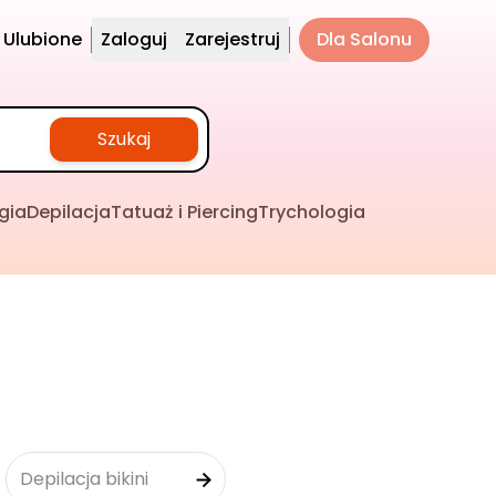
Ulubione
Zaloguj
Zarejestruj
Dla Salonu
Szukaj
gia
Depilacja
Tatuaż i Piercing
Trychologia
Depilacja bikini