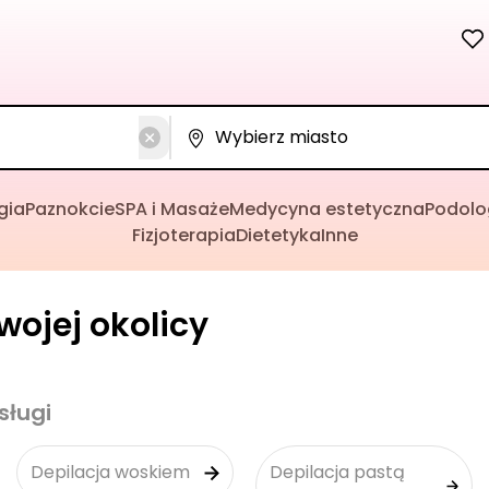
gia
Paznokcie
SPA i Masaże
Medycyna estetyczna
Podolo
Fizjoterapia
Dietetyka
Inne
wojej okolicy
sługi
Depilacja woskiem
Depilacja pastą