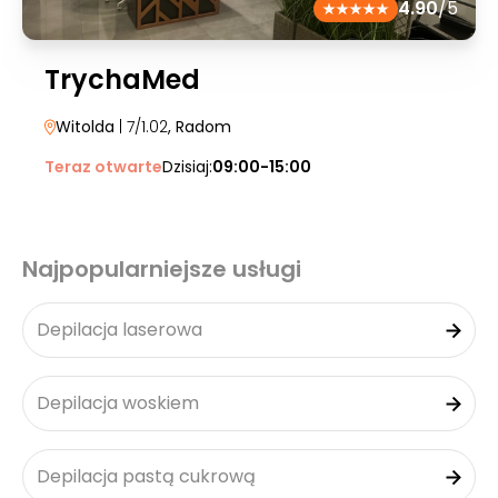
4.90
/5
TrychaMed
Witolda
| 7/1.02
, Radom
Teraz otwarte
Dzisiaj:
09:00-15:00
Najpopularniejsze usługi
Depilacja laserowa
Depilacja woskiem
Depilacja pastą cukrową