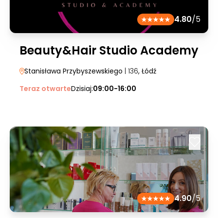
4.80
/5
Beauty&Hair Studio Academy
Stanisława Przybyszewskiego
| 136
, Łódź
Teraz otwarte
Dzisiaj:
09:00-16:00
4.90
/5