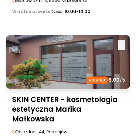
Mickiewicza
| 13
, Rawa Mazowiecka
Wkrótce otwarte
Dzisiaj:
10:00-14:00
5.00
/5
SKIN CENTER - kosmetologia
estetyczna Marika
Małkowska
Objezdna
| 44
, Radziejów