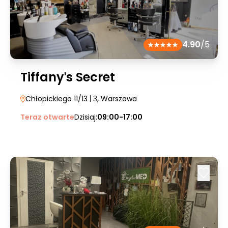
4.90
/5
Tiffanyˈs Secret
Chłopickiego 11/13
| 3
, Warszawa
Teraz otwarte
Dzisiaj:
09:00-17:00