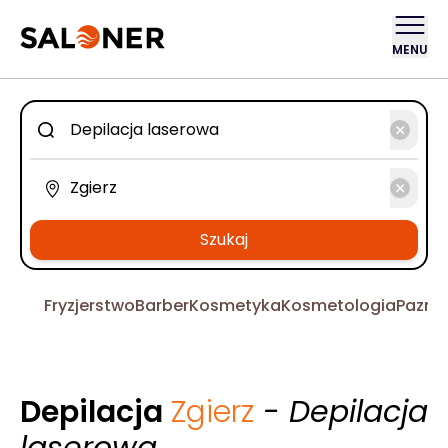
MENU
Szukaj
Fryzjerstwo
Barber
Kosmetyka
Kosmetologia
Pazno
Depilacja
Zgierz
- Depilacja