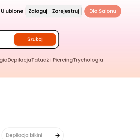
Ulubione
Zaloguj
Zarejestruj
Dla Salonu
Szukaj
gia
Depilacja
Tatuaż i Piercing
Trychologia
Depilacja bikini