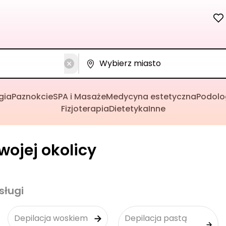
gia
Paznokcie
SPA i Masaże
Medycyna estetyczna
Podolo
Fizjoterapia
Dietetyka
Inne
wojej okolicy
sługi
Depilacja woskiem
Depilacja pastą