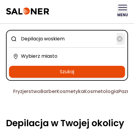
MENU
Szukaj
Fryzjerstwo
Barber
Kosmetyka
Kosmetologia
Pazno
Depilacja w Twojej okolicy