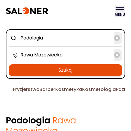
MENU
Szukaj
Fryzjerstwo
Barber
Kosmetyka
Kosmetologia
Pazno
Podologia
Rawa