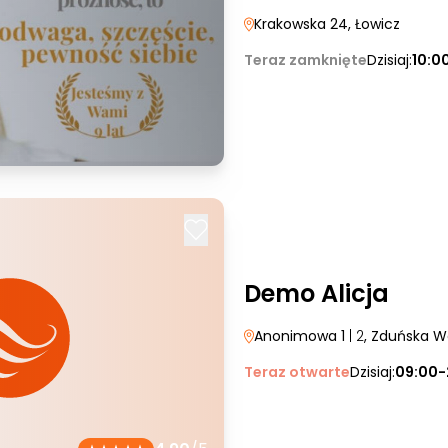
Krakowska 24
, Łowicz
Teraz zamknięte
Dzisiaj:
10:0
Demo Alicja
Anonimowa 1
| 2
, Zduńska W
Teraz otwarte
Dzisiaj:
09:00-