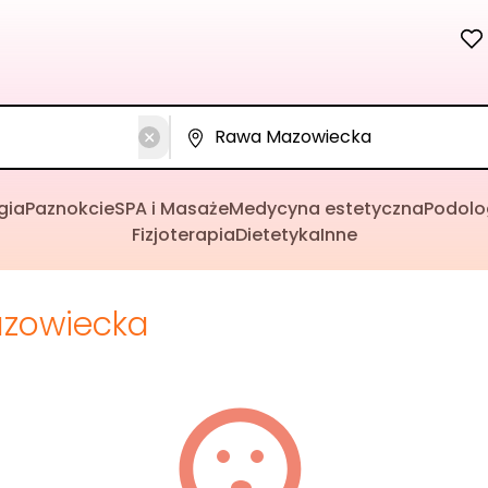
gia
Paznokcie
SPA i Masaże
Medycyna estetyczna
Podolo
Fizjoterapia
Dietetyka
Inne
zowiecka