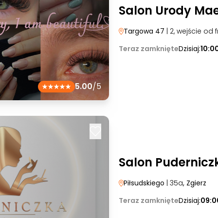
Salon Urody Mae
Targowa 47
| 2, wejście od 
Teraz zamknięte
Dzisiaj:
10:0
5.00
/5
Salon Pudernicz
Piłsudskiego
| 35a
, Zgierz
Teraz zamknięte
Dzisiaj:
09:0