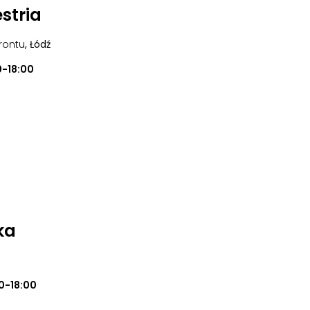
stria
frontu
, Łódź
0-18:00
ka
0-18:00