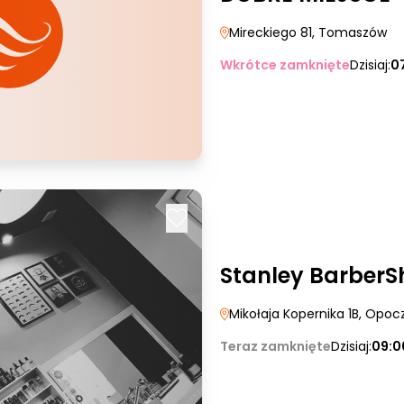
Mireckiego 81
, Tomaszów
Wkrótce zamknięte
Dzisiaj:
0
Stanley Barber
Mikołaja Kopernika 1B
, Opoc
Teraz zamknięte
Dzisiaj:
09:0