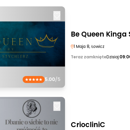
Be Queen Kinga 
1 Maja 8
, Łowicz
Teraz zamknięte
Dzisiaj:
09:0
5.00
/5
CriocliniC