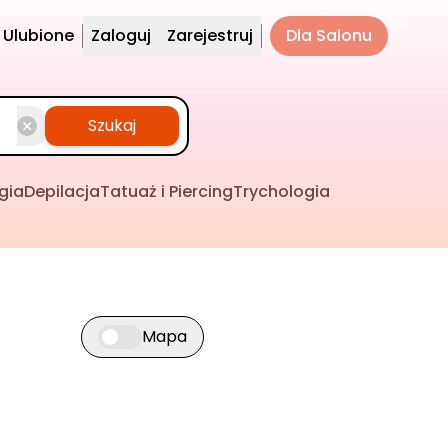
Ulubione
Zaloguj
Zarejestruj
Dla Salonu
Szukaj
gia
Depilacja
Tatuaż i Piercing
Trychologia
Mapa
Przełącz widok mapy