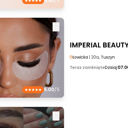
4.90
/5
IMPERIAL BEAUT
Łowicka
| 20a
, Tuszyn
Teraz zamknięte
Dzisiaj:
07:0
5.00
/5