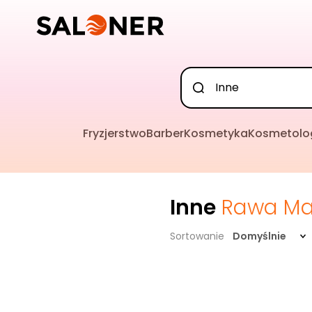
Fryzjerstwo
Barber
Kosmetyka
Kosmetolo
Inne
Rawa Ma
Sortowanie
Domyślnie