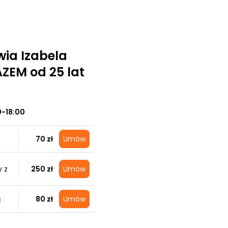
wia Izabela
ZEM od 25 lat
0-18:00
70 zł
Umów
 z
250 zł
Umów
ą
80 zł
Umów