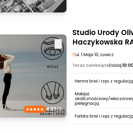
Studio Urody Oli
Haczykowska RA
ul. 1 Maja 10
, Łowicz
Teraz zamknięte
Dzisiaj:
10:0
Henna brwi i rzęs z regulacją
Makijaż
okolicznościowy/wieczorowy
pielęgnacją
4.97
/5
Farbka brwi i rzęs z regulacj