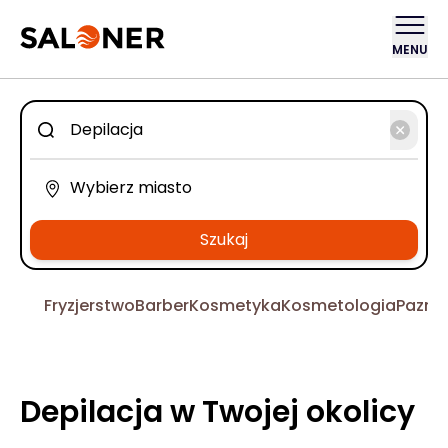
MENU
Szukaj
Fryzjerstwo
Barber
Kosmetyka
Kosmetologia
Pazno
Depilacja w Twojej okolicy