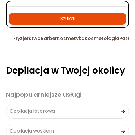
Szukaj
Fryzjerstwo
Barber
Kosmetyka
Kosmetologia
Pazno
Depilacja w Twojej okolicy
Najpopularniejsze usługi
Depilacja laserowa
Depilacja woskiem