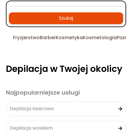
Szukaj
Fryzjerstwo
Barber
Kosmetyka
Kosmetologia
Pazno
Depilacja w Twojej okolicy
Najpopularniejsze usługi
Depilacja laserowa
Depilacja woskiem