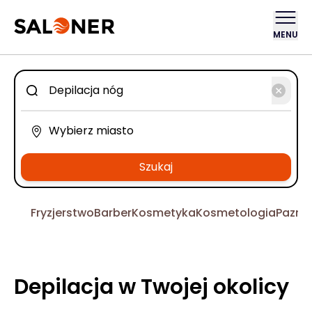
MENU
Szukaj
Fryzjerstwo
Barber
Kosmetyka
Kosmetologia
Pazno
Depilacja w Twojej okolicy