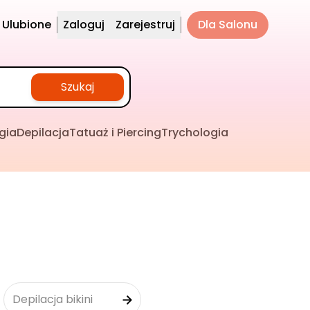
Ulubione
Zaloguj
Zarejestruj
Dla Salonu
Szukaj
gia
Depilacja
Tatuaż i Piercing
Trychologia
Depilacja bikini