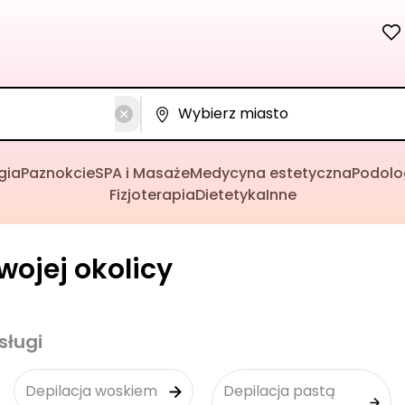
gia
Paznokcie
SPA i Masaże
Medycyna estetyczna
Podolo
Fizjoterapia
Dietetyka
Inne
wojej okolicy
sługi
Depilacja woskiem
Depilacja pastą