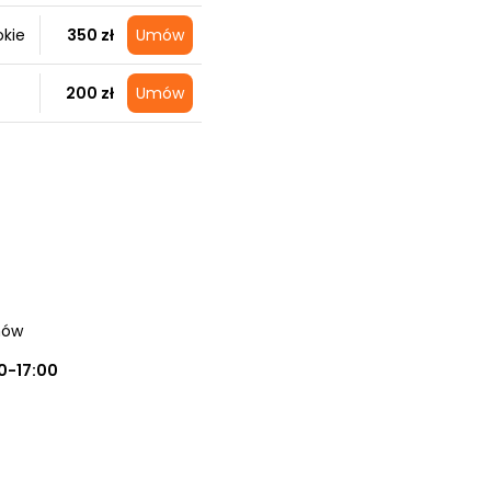
okie
350 zł
Umów
200 zł
Umów
hów
0-17:00