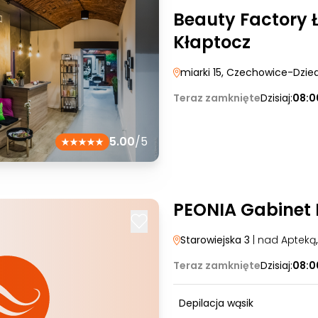
Beauty Factory 
Kłaptocz
miarki 15
, Czechowice-Dzie
Teraz zamknięte
Dzisiaj:
08:0
5.00
/5
PEONIA Gabinet
Starowiejska 3
| nad Apteką
Teraz zamknięte
Dzisiaj:
08:0
Depilacja wąsik