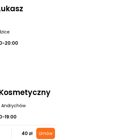
Łukasz
dzice
0-20:00
 Kosmetyczny
, Andrychów
0-19:00
40 zł
Umów