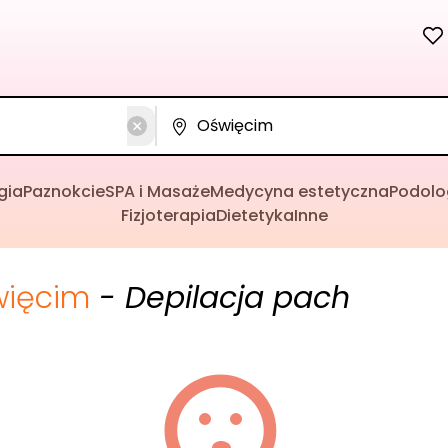
gia
Paznokcie
SPA i Masaże
Medycyna estetyczna
Podolo
Fizjoterapia
Dietetyka
Inne
więcim
- Depilacja pach