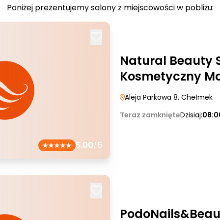
Poniżej prezentujemy salony z miejscowości w pobliżu:
Natural Beauty 
Kosmetyczny Ma
Aleja Parkowa 8
, Chełmek
Teraz zamknięte
Dzisiaj:
08:0
5.00
/5
PodoNails&Beau