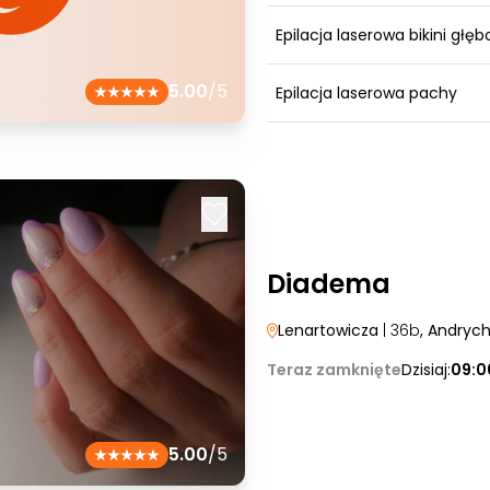
Epilacja laserowa bikini głęb
5.00
/5
Epilacja laserowa pachy
Diadema
Lenartowicza
| 36b
, Andryc
Teraz zamknięte
Dzisiaj:
09:0
5.00
/5