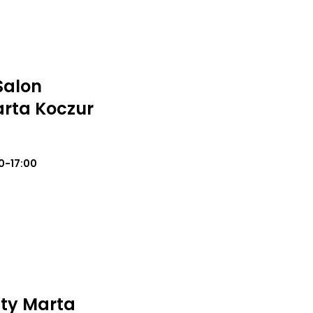
Salon
rta Koczur
0-17:00
ty Marta