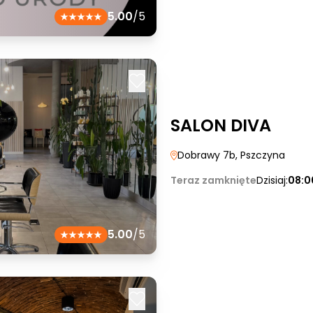
5.00
/5
SALON DIVA
Dobrawy 7b
, Pszczyna
Teraz zamknięte
Dzisiaj:
08:0
5.00
/5