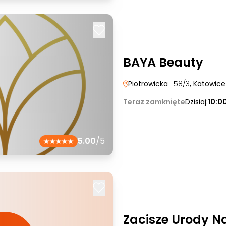
BAYA Beauty
Piotrowicka
| 58/3
, Katowice
Teraz zamknięte
Dzisiaj:
10:0
5.00
/5
Zacisze Urody N