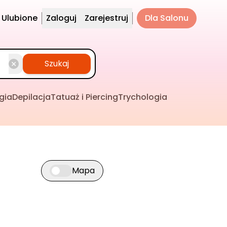
Ulubione
Zaloguj
Zarejestruj
Dla Salonu
Szukaj
gia
Depilacja
Tatuaż i Piercing
Trychologia
Mapa
Przełącz widok mapy