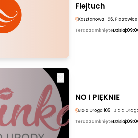
Flejtuch
Kasztanowa
| 56
, Piotrowice
Teraz zamknięte
Dzisiaj:
09:0
NO I PIĘKNIE
Biała Droga 105
| Biała Drog
Teraz zamknięte
Dzisiaj:
09:0