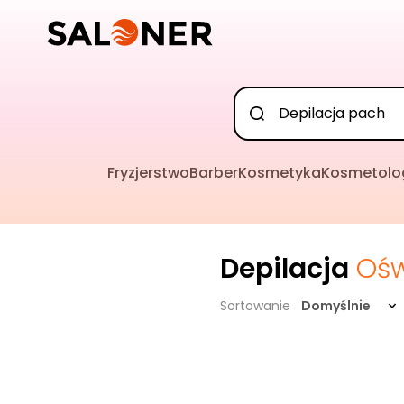
Fryzjerstwo
Barber
Kosmetyka
Kosmetolo
Depilacja
Oś
Sortowanie
Domyślnie