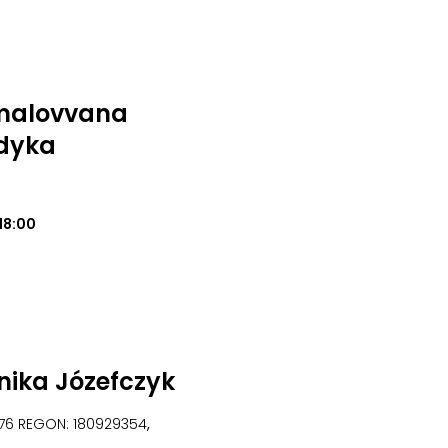
Umalovvana
dyka
18:00
nika Józefczyk
676 REGON: 180929354
,