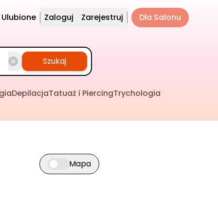
Ulubione
Zaloguj
Zarejestruj
Dla Salonu
Szukaj
gia
Depilacja
Tatuaż i Piercing
Trychologia
Mapa
Przełącz widok mapy