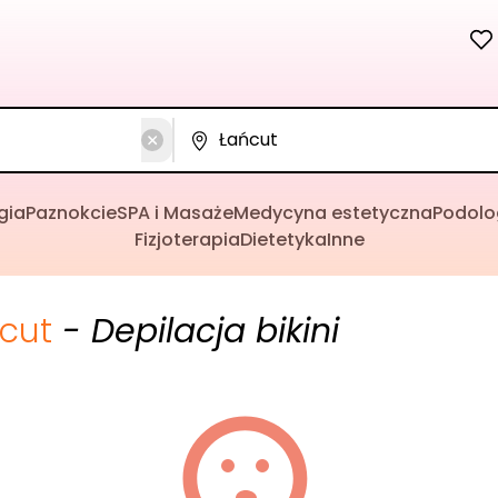
gia
Paznokcie
SPA i Masaże
Medycyna estetyczna
Podolo
Fizjoterapia
Dietetyka
Inne
cut
- Depilacja bikini