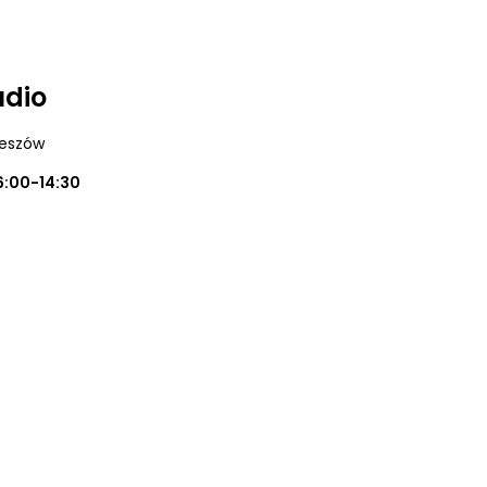
udio
zeszów
6:00-14:30