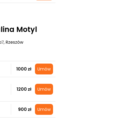
lina Motyl
a7
, Rzeszów
1000 zł
Umów
S
1200 zł
Umów
900 zł
Umów