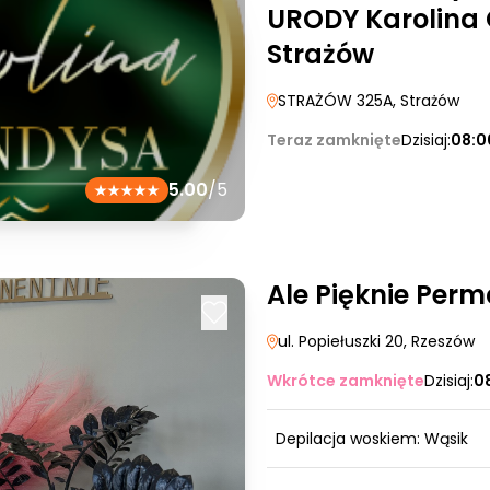
URODY Karolina
Strażów
STRAŻÓW 325A
, Strażów
Teraz zamknięte
Dzisiaj:
08:0
5.00
/5
Ale Pięknie Per
ul. Popiełuszki 20
, Rzeszów
Wkrótce zamknięte
Dzisiaj:
0
Depilacja woskiem: Wąsik