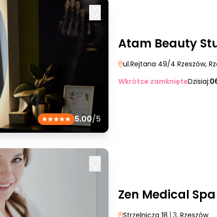
Atam Beauty St
ul.Rejtana 49/4 Rzeszów
, R
Wkrótce zamknięte
Dzisiaj:
0
5.00
/5
Zen Medical Spa
Strzelnicza 18
| 3
, Rzeszów