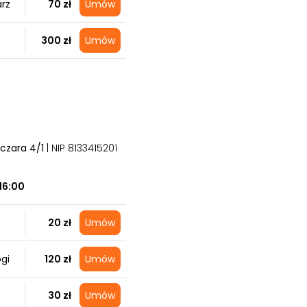
arz
70 zł
Umów
300 zł
Umów
lczara 4/1
| NIP 8133415201
16:00
20 zł
Umów
gi
120 zł
Umów
30 zł
Umów