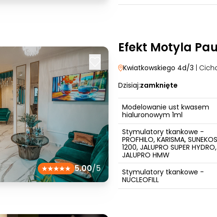
Efekt Motyla Pau
Kwiatkowskiego 4d/3
| Cich
Dzisiaj:
zamknięte
Modelowanie ust kwasem
hialuronowym 1ml
Stymulatory tkankowe -
PROFHILO, KARISMA, SUNEKO
1200, JALUPRO SUPER HYDRO,
JALUPRO HMW
5.00
/5
Stymulatory tkankowe -
NUCLEOFILL