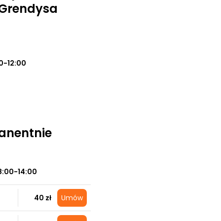
 Grendysa
0-12:00
manentnie
8:00-14:00
40 zł
Umów