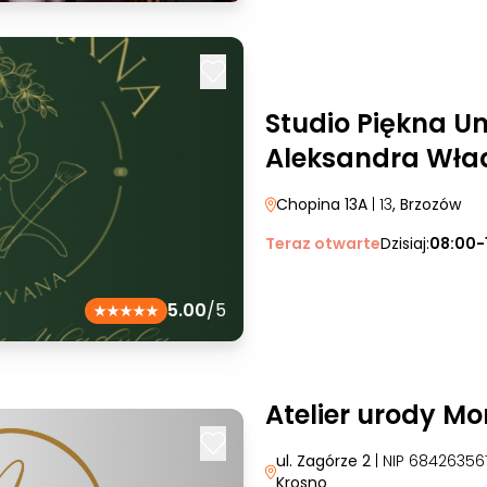
Studio Piękna 
Aleksandra Wła
Chopina 13A
| 13
, Brzozów
Teraz otwarte
Dzisiaj:
08:00-
5.00
/5
Atelier urody Mo
ul. Zagórze 2
| NIP 6842635
Krosno