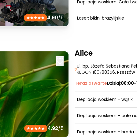
Depilacja woskiem: Cała tw
4.90
/5
Laser: bikini brazylijskie
Alice
ul. bp. Józefa Sebastiana Pe
REGON 180788356
, Rzeszów
Teraz otwarte
Dzisiaj:
08:00-
Depilacja woskiem - wąsik
Depilacja woskiem - całe no
4.92
/5
Depilacja woskiem - broda