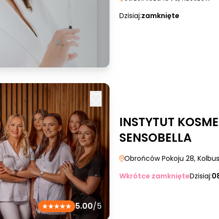
Dzisiaj:
zamknięte
INSTYTUT KOSME
SENSOBELLA
Obrońców Pokoju 28
, Kolb
Wkrótce zamknięte
Dzisiaj:
0
5.00
/5