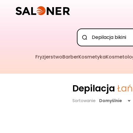
Fryzjerstwo
Barber
Kosmetyka
Kosmetolo
Depilacja
Łań
Sortowanie
Domyślnie