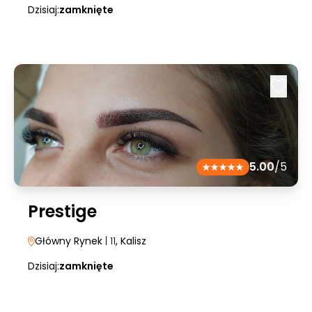
Dzisiaj:
zamknięte
5.00
/5
Prestige
Główny Rynek
| 11
, Kalisz
Dzisiaj:
zamknięte