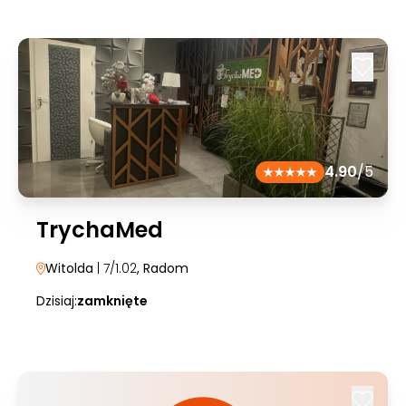
4.90
/5
TrychaMed
Witolda
| 7/1.02
, Radom
Dzisiaj:
zamknięte