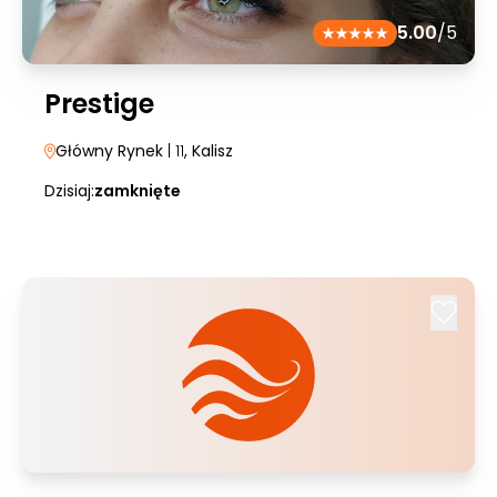
5.00
/5
Prestige
Główny Rynek
| 11
, Kalisz
Dzisiaj:
zamknięte