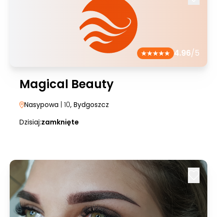
4.96
/5
Magical Beauty
Nasypowa
| 10
, Bydgoszcz
Dzisiaj:
zamknięte