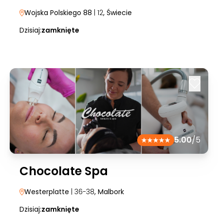
Wojska Polskiego 88
| 12
, Świecie
Dzisiaj:
zamknięte
5.00
/5
Chocolate Spa
Westerplatte
| 36-38
, Malbork
Dzisiaj:
zamknięte