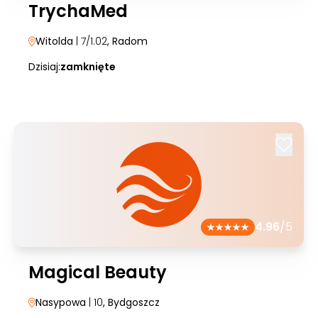
TrychaMed
Witolda
| 7/1.02
, Radom
Dzisiaj:
zamknięte
4.96
/5
Magical Beauty
Nasypowa
| 10
, Bydgoszcz