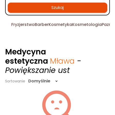
Szukaj
Fryzjerstwo
Barber
Kosmetyka
Kosmetologia
Pazno
Medycyna
estetyczna
Mława
-
Powiększanie ust
Domyślnie
Sortowanie