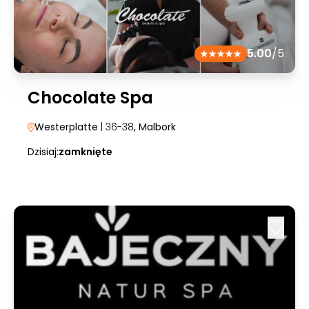
5.00
/5
Chocolate Spa
Westerplatte
| 36-38
, Malbork
Dzisiaj:
zamknięte