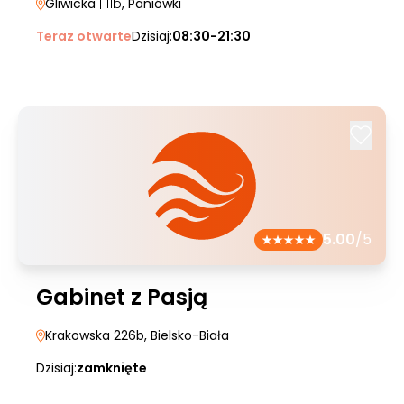
Gliwicka
| 11b
, Paniówki
Teraz otwarte
Dzisiaj:
08:30-21:30
5.00
/5
Gabinet z Pasją
Krakowska 226b
, Bielsko-Biała
Dzisiaj:
zamknięte