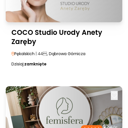
COCO Studio Urody Anety
Zaręby
Pękalskich
| 44
, Dąbrowa Górnicza
Dzisiaj:
zamknięte