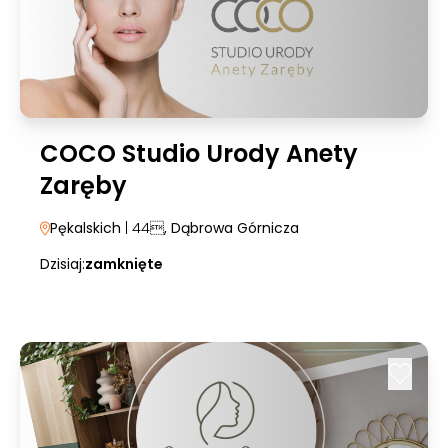
COCO Studio Urody Anety
Zaręby
Pękalskich
| 44
, Dąbrowa Górnicza
Dzisiaj:
zamknięte