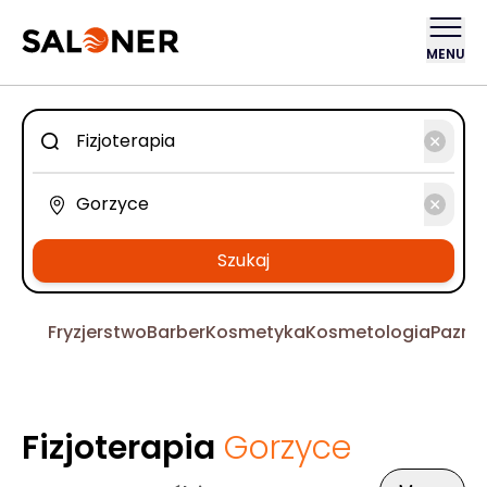
MENU
Szukaj
Fryzjerstwo
Barber
Kosmetyka
Kosmetologia
Pazno
Fizjoterapia
Gorzyce