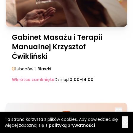
Gabinet Masażu i Terapii
Manualnej Krzysztof
Ćwikliński
Lubanów 1
, Błaszki
Wkrótce zamknięte
Dzisiaj:
10:00-14:00
Ta strona korzysta z plików cookies. Aby dowiedzieć się
więcej zapoznaj się z
polityką prywatności