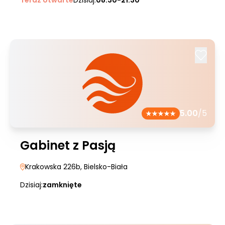
Teraz otwarte
Dzisiaj:
08:30-21:30
5.00
/5
Gabinet z Pasją
Krakowska 226b
, Bielsko-Biała
Dzisiaj:
zamknięte