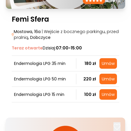
4.98
/5
Femi Sfera
Mostowa, 16a
| Wejście z bocznego parkingu, przed
pralnią
, Dobczyce
Teraz otwarte
Dzisiaj:
07:00-15:00
Endermologia LPG 35 min
180 zł
Umów
Endermologia LPG 50 min
220 zł
Umów
Endermologia LPG 15 min
100 zł
Umów