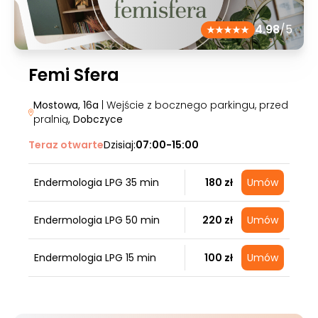
4.98
/5
Femi Sfera
Mostowa, 16a
| Wejście z bocznego parkingu, przed
pralnią
, Dobczyce
Teraz otwarte
Dzisiaj:
07:00-15:00
Endermologia LPG 35 min
180 zł
Umów
Endermologia LPG 50 min
220 zł
Umów
Endermologia LPG 15 min
100 zł
Umów