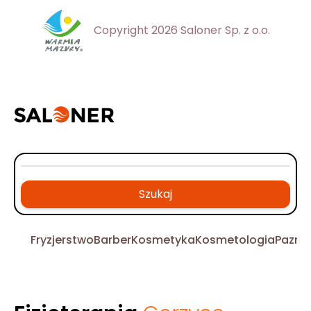
Copyright 2026 Saloner Sp. z o.o.
Szukaj
Fryzjerstwo
Barber
Kosmetyka
Kosmetologia
Pazno